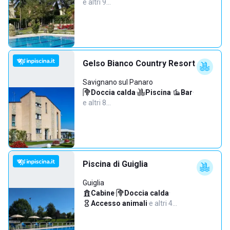
e altri 9…
Gelso Bianco Country Resort
Savignano sul Panaro
Doccia calda
·
Piscina
·
Bar
·
e altri 8…
Piscina di Guiglia
Guiglia
Cabine
·
Doccia calda
·
Accesso animali
·
e altri 4…