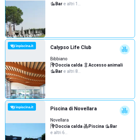
Bar
·
e altri 1…
Calypso Life Club
Bibbiano
Doccia calda
·
Accesso animali
·
Bar
·
e altri 8…
Piscina di Novellara
Novellara
Doccia calda
·
Piscina
·
Bar
·
e altri 6…