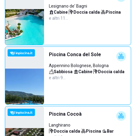
Lesignano de' Bagni
Cabine
·
Doccia calda
·
Piscina
·
e altri 11…
Piscina Conca del Sole
Appennino Bolognese, Bologna
Sabbiosa
·
Cabine
·
Doccia calda
·
e altri 9…
Piscina Cocoà
Langhirano
Doccia calda
·
Piscina
·
Bar
·