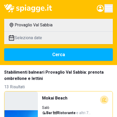
Provaglio Val Sabbia
Seleziona date
Cerca
Stabilimenti balneari Provaglio Val Sabbia: prenota
ombrellone e lettini
13 Risultati
Mokai Beach
Salò
Bar
·
Ristorante
·
e altri 7…