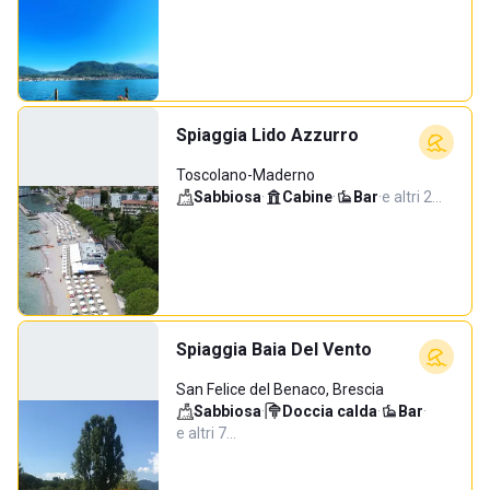
Spiaggia Lido Azzurro
Toscolano-Maderno
Sabbiosa
·
Cabine
·
Bar
·
e altri 2…
Spiaggia Baia Del Vento
San Felice del Benaco, Brescia
Sabbiosa
·
Doccia calda
·
Bar
·
e altri 7…