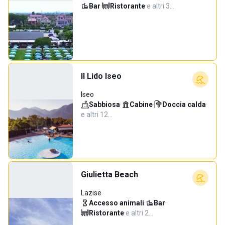
Bar
·
Ristorante
·
e altri 3…
Il Lido Iseo
Iseo
Sabbiosa
·
Cabine
·
Doccia calda
·
e altri 12…
Giulietta Beach
Lazise
Accesso animali
·
Bar
·
Ristorante
·
e altri 2…