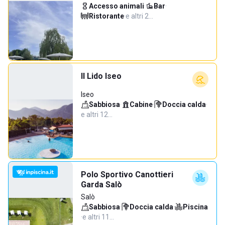
Accesso animali
·
Bar
·
Ristorante
·
e altri 2…
Il Lido Iseo
Iseo
Sabbiosa
·
Cabine
·
Doccia calda
·
e altri 12…
Polo Sportivo Canottieri
Garda Salò
Salò
Sabbiosa
·
Doccia calda
·
Piscina
·
e altri 11…