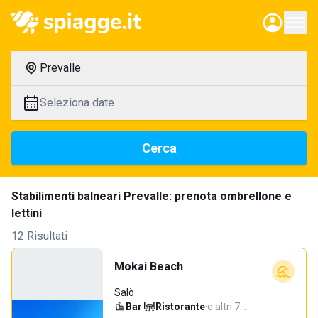
Prevalle
Seleziona date
Cerca
Stabilimenti balneari Prevalle: prenota ombrellone e
lettini
12 Risultati
Mokai Beach
Salò
Bar
·
Ristorante
·
e altri 7…