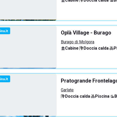
Cabine
·
Doccia calda
·
B
Oplà Village - Burago
Burago di Molgora
Cabine
·
Doccia calda
·
P
Pratogrande Frontelag
Garlate
Doccia calda
·
Piscina
·
B