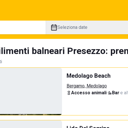
Seleziona date
limenti balneari Presezzo: pren
ti
Medolago Beach
Bergamo, Medolago
Accesso animali
·
Bar
·
e al