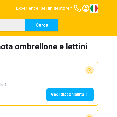
Experience
Sei un gestore?
Cerca
ota ombrellone e lettini
tri 4…
Vedi disponibilità