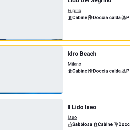
Lido Del Segrino
Eupilio
Cabine
·
Doccia calda
·
P
Idro Beach
Milano
Cabine
·
Doccia calda
·
P
Il Lido Iseo
Iseo
Sabbiosa
·
Cabine
·
Docci