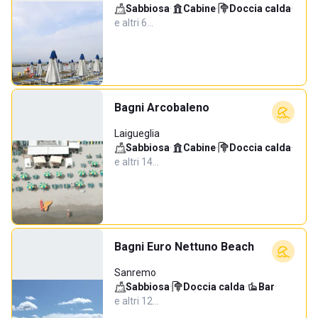
Sabbiosa
·
Cabine
·
Doccia calda
·
e altri 6…
Bagni Arcobaleno
Laigueglia
Sabbiosa
·
Cabine
·
Doccia calda
·
e altri 14…
Bagni Euro Nettuno Beach
Sanremo
Sabbiosa
·
Doccia calda
·
Bar
·
e altri 12…