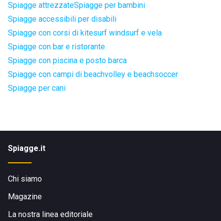
Spiagge attrezzate
Spiagge per bambini
Spiagge accessibili per disabili
Spiagge con corsi di kitesurf windsurf e vela
Spiagge con bar e ristorante
Spiagge con piscina e posto barca
Spiagge con campi di beachvolley e beachsoccer
Spiagge per cani
Spiagge.it
Chi siamo
Magazine
La nostra linea editoriale