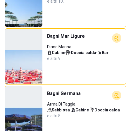
e altri 10…
Bagni Mar Ligure
Diano Marina
Cabine
·
Doccia calda
·
Bar
·
e altri 9…
Bagni Germana
Arma Di Taggia
Sabbiosa
·
Cabine
·
Doccia calda
·
e altri 8…