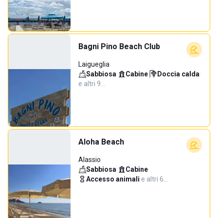
Bagni Pino Beach Club
Laigueglia
Sabbiosa
·
Cabine
·
Doccia calda
·
e altri 9…
Aloha Beach
Alassio
Sabbiosa
·
Cabine
·
Accesso animali
·
e altri 6…