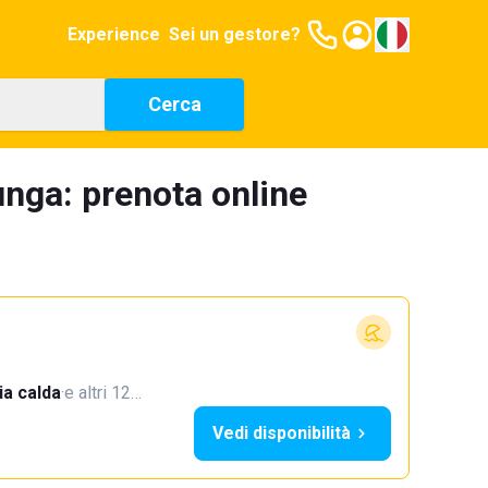
Experience
Sei un gestore?
Cerca
unga: prenota online
a calda
·
e altri 12…
Vedi disponibilità