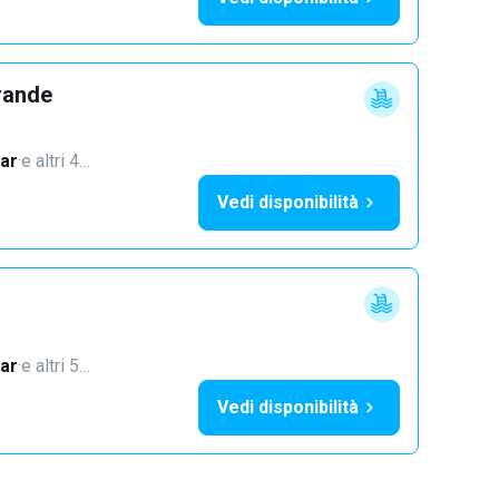
rande
ar
·
e altri 4…
Vedi disponibilità
ar
·
e altri 5…
Vedi disponibilità