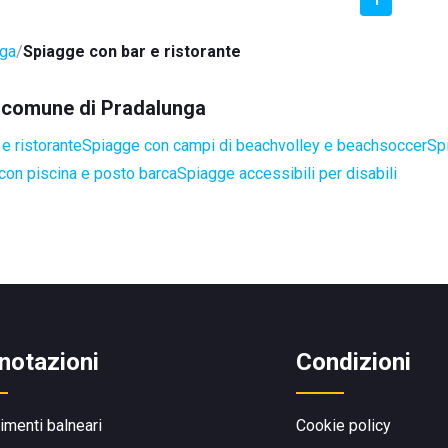
nga
Spiagge con bar e ristorante
el comune di Pradalunga
e ristorante
Spiagge con campi di beachvolley e beachsoccer
Sp
con piscina e posto barca
Spiagge accessibili per disabili
notazioni
Condizioni
limenti balneari
Cookie policy