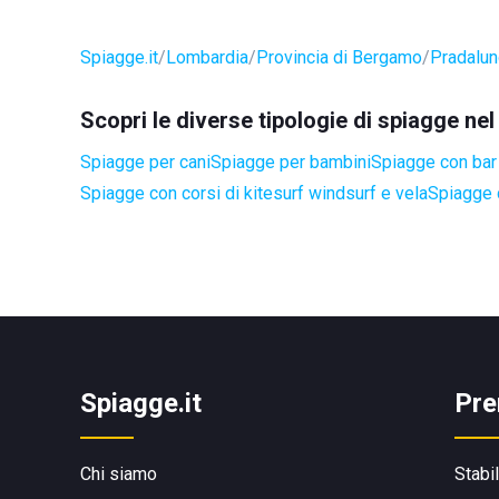
Spiagge.it
Lombardia
Provincia di Bergamo
Pradalu
Scopri le diverse tipologie di spiagge n
Spiagge per cani
Spiagge per bambini
Spiagge con bar 
Spiagge con corsi di kitesurf windsurf e vela
Spiagge 
Spiagge.it
Pre
Chi siamo
Stabi