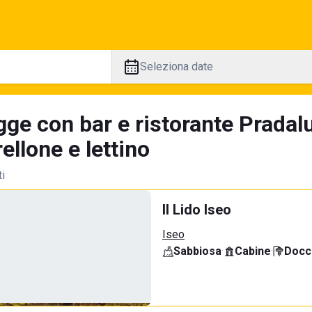
Seleziona date
gge con bar e ristorante Pradal
llone e lettino
ti
Il Lido Iseo
Iseo
Sabbiosa
·
Cabine
·
Docci