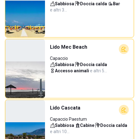
Sabbiosa
·
Doccia calda
·
Bar
·
e altri 3…
Lido Mec Beach
Capaccio
Sabbiosa
·
Doccia calda
·
Accesso animali
·
e altri 5…
Lido Cascata
Capaccio Paestum
Sabbiosa
·
Cabine
·
Doccia calda
·
e altri 10…