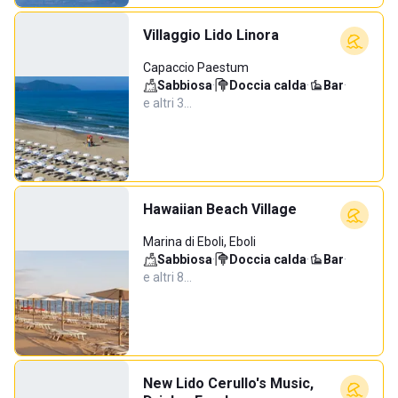
Villaggio Lido Linora
Capaccio Paestum
Sabbiosa
·
Doccia calda
·
Bar
·
e altri 3…
Hawaiian Beach Village
Marina di Eboli, Eboli
Sabbiosa
·
Doccia calda
·
Bar
·
e altri 8…
New Lido Cerullo's Music,