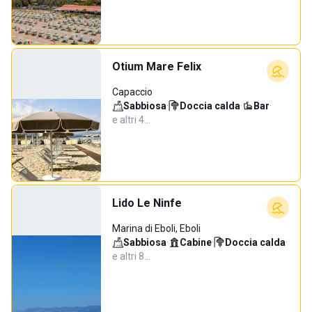
Otium Mare Felix
Capaccio
Sabbiosa
·
Doccia calda
·
Bar
·
e altri 4…
Lido Le Ninfe
Marina di Eboli, Eboli
Sabbiosa
·
Cabine
·
Doccia calda
·
e altri 8…