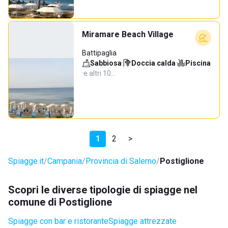
Miramare Beach Village
Battipaglia
Sabbiosa
·
Doccia calda
·
Piscina
·
e altri 10…
1
2
>
Spiagge.it
Campania
Provincia di Salerno
Postiglione
Scopri le diverse tipologie di spiagge nel
comune di Postiglione
Spiagge con bar e ristorante
Spiagge attrezzate