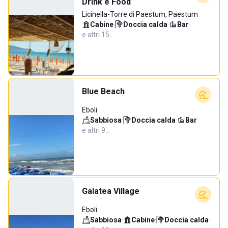
Drink e Food
Licinella-Torre di Paestum, Paestum
Cabine
·
Doccia calda
·
Bar
·
e altri 15…
Blue Beach
Eboli
Sabbiosa
·
Doccia calda
·
Bar
·
e altri 9…
Galatea Village
Eboli
Sabbiosa
·
Cabine
·
Doccia calda
·