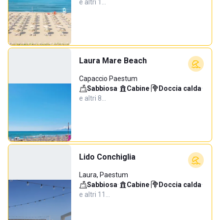
e altri 1…
Laura Mare Beach
Capaccio Paestum
Sabbiosa
·
Cabine
·
Doccia calda
·
e altri 8…
Lido Conchiglia
Laura, Paestum
Sabbiosa
·
Cabine
·
Doccia calda
·
e altri 11…