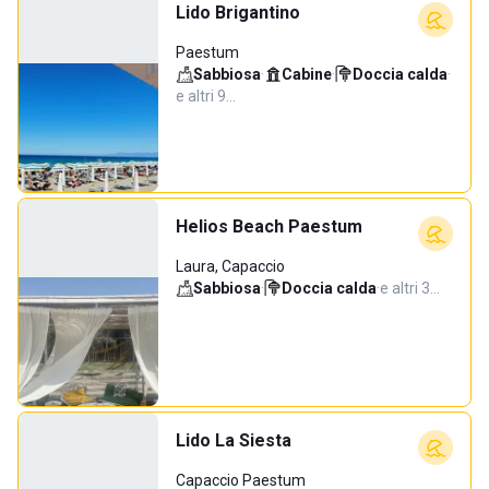
Lido Brigantino
Paestum
Sabbiosa
·
Cabine
·
Doccia calda
·
e altri 9…
Helios Beach Paestum
Laura, Capaccio
Sabbiosa
·
Doccia calda
·
e altri 3…
Lido La Siesta
Capaccio Paestum