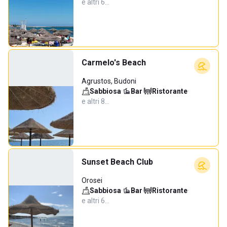
e altri 6…
Carmelo's Beach
Agrustos, Budoni
Sabbiosa
·
Bar
·
Ristorante
·
e altri 8…
Sunset Beach Club
Orosei
Sabbiosa
·
Bar
·
Ristorante
·
e altri 6…