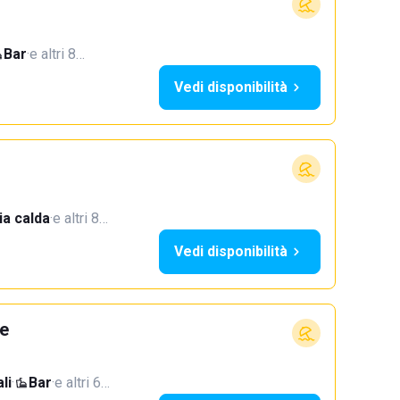
Bar
·
e altri 8…
Vedi disponibilità
a calda
·
e altri 8…
Vedi disponibilità
te
li
·
Bar
·
e altri 6…