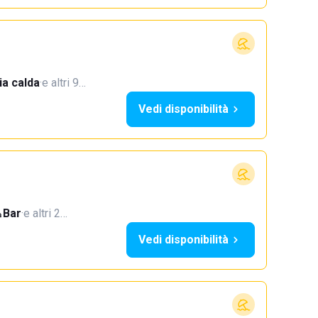
a calda
·
e altri 9…
Vedi disponibilità
Bar
·
e altri 2…
Vedi disponibilità