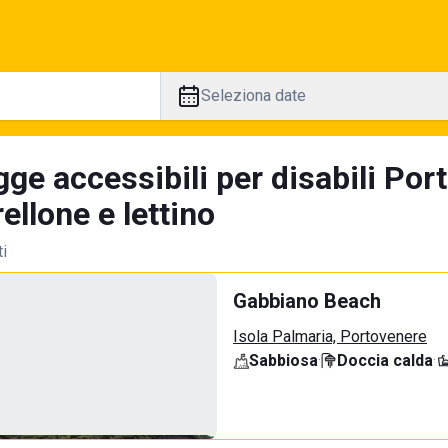
Seleziona date
ge accessibili per disabili Por
llone e lettino
ti
Gabbiano Beach
Isola Palmaria, Portovenere
Sabbiosa
·
Doccia calda
·