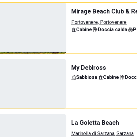
Mirage Beach Club & R
Portovenere, Portovenere
Cabine
·
Doccia calda
·
P
My Debiross
Sabbiosa
·
Cabine
·
Docci
La Goletta Beach
Marinella di Sarzana, Sarzana