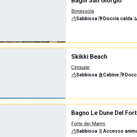
Bagni San Giorgio
Bonassola
Sabbiosa
·
Doccia calda
·
Skikki Beach
Cinquale
Sabbiosa
·
Cabine
·
Docci
Bagno Le Dune Del For
Forte dei Marmi
Sabbiosa
·
Accesso anima