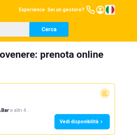
Experience
Sei un gestore?
Cerca
tovenere: prenota online
Bar
·
e altri 4…
Vedi disponibilità