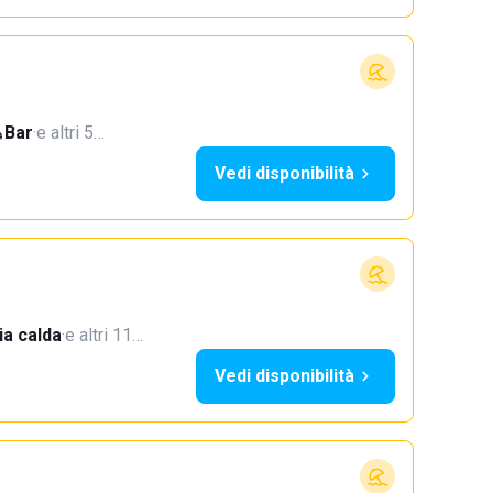
Bar
·
e altri 5…
Vedi disponibilità
a calda
·
e altri 11…
Vedi disponibilità