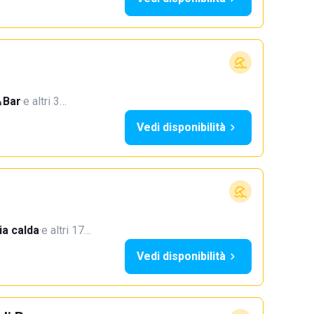
Bar
·
e altri 3…
Vedi disponibilità
a calda
·
e altri 17…
Vedi disponibilità