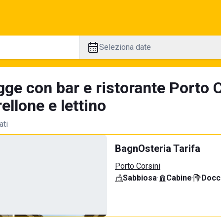
Seleziona date
ge con bar e ristorante Porto C
llone e lettino
ati
BagnOsteria Tarifa
Porto Corsini
Sabbiosa
·
Cabine
·
Docci