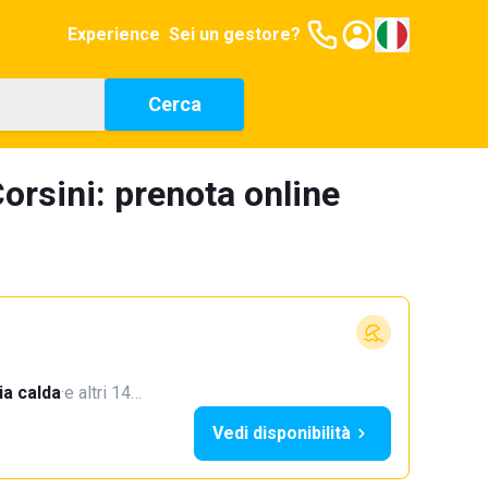
Experience
Sei un gestore?
Cerca
orsini: prenota online
a calda
·
e altri 14…
Vedi disponibilità