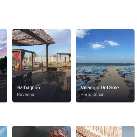
Barbagno6
Villaggio Del Sole
Ravenna
Porto Corsini