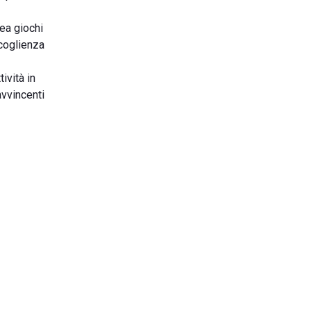
rea giochi
ccoglienza
ività in
avvincenti