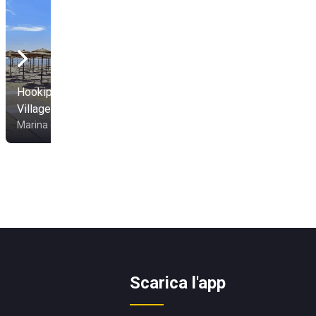
Hookipa Restaurant
Village
CerviAmare
Marina di Ravenna
Cervia
Scarica l'app