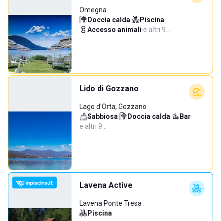
Omegna
Doccia calda
·
Piscina
·
Accesso animali
·
e altri 9…
Lido di Gozzano
Lago d'Orta, Gozzano
Sabbiosa
·
Doccia calda
·
Bar
·
e altri 9…
Lavena Active
Lavena Ponte Tresa
Piscina