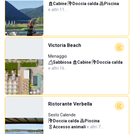
Cabine
·
Doccia calda
·
Piscina
·
e altri 11…
Victoria Beach
Menaggio
Sabbiosa
·
Cabine
·
Doccia calda
·
e altri 16…
Ristorante Verbella
Sesto Calende
Doccia calda
·
Piscina
·
Accesso animali
·
e altri 7…