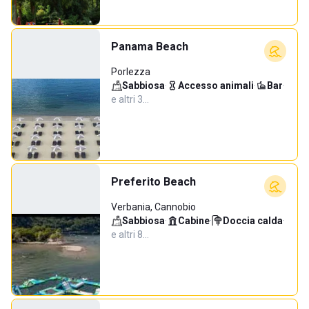
Panama Beach
Porlezza
Sabbiosa
·
Accesso animali
·
Bar
·
e altri 3…
Preferito Beach
Verbania, Cannobio
Sabbiosa
·
Cabine
·
Doccia calda
·
e altri 8…