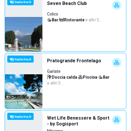
Seven Beach Club
Colico
Bar
·
Ristorante
·
e altri 3…
Pratogrande Frontelago
Garlate
Doccia calda
·
Piscina
·
Bar
·
e altri 5…
Wet Life Benessere & Sport
- by Sogisport