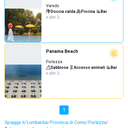
Varedo
Doccia calda
·
Piscina
·
Bar
·
e altri 3…
Panama Beach
Porlezza
Sabbiosa
·
Accesso animali
·
Bar
·
e altri 3…
1
Spiagge.it
Lombardia
Provincia di Como
Porlezza