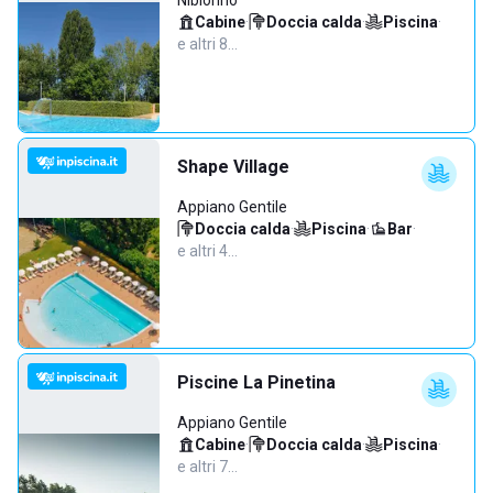
Nibionno
Cabine
·
Doccia calda
·
Piscina
·
e altri 8…
Shape Village
Appiano Gentile
Doccia calda
·
Piscina
·
Bar
·
e altri 4…
Piscine La Pinetina
Appiano Gentile
Cabine
·
Doccia calda
·
Piscina
·
e altri 7…