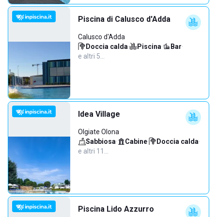
Piscina di Calusco d'Adda
Calusco d'Adda
Doccia calda
·
Piscina
·
Bar
·
e altri 5…
Idea Village
Olgiate Olona
Sabbiosa
·
Cabine
·
Doccia calda
·
e altri 11…
Piscina Lido Azzurro