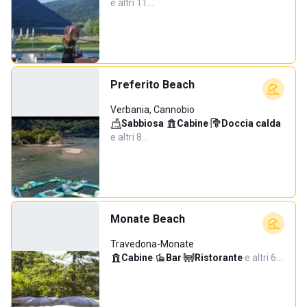
e altri 11…
Preferito Beach
Verbania, Cannobio
Sabbiosa
·
Cabine
·
Doccia calda
·
e altri 8…
Monate Beach
Travedona-Monate
Cabine
·
Bar
·
Ristorante
·
e altri 6…