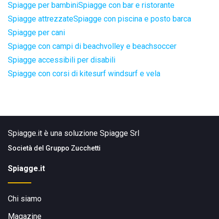
Spiagge per bambini
Spiagge con bar e ristorante
Spiagge attrezzate
Spiagge con piscina e posto barca
Spiagge per cani
Spiagge con campi di beachvolley e beachsoccer
Spiagge accessibili per disabili
Spiagge con corsi di kitesurf windsurf e vela
Spiagge.it è una soluzione Spiagge Srl
Società del
Gruppo Zucchetti
Spiagge.it
Chi siamo
Magazine