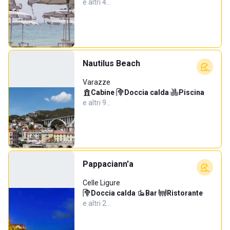
e altri 4…
Nautilus Beach
Varazze
Cabine
·
Doccia calda
·
Piscina
·
e altri 9…
Pappaciann'a
Celle Ligure
Doccia calda
·
Bar
·
Ristorante
·
e altri 2…