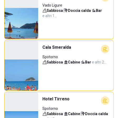
Vado Ligure
Sabbiosa
·
Doccia calda
·
Bar
·
e altri 1…
Cala Smeralda
Spotorno
Sabbiosa
·
Cabine
·
Bar
·
e altri 2…
Hotel Tirreno
Spotorno
Sabbiosa
·
Cabine
·
Doccia calda
·