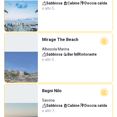
Sabbiosa
·
Cabine
·
Doccia calda
·
e altri 5…
Mirage The Beach
Albissola Marina
Sabbiosa
·
Bar
·
Ristorante
·
e altri 5…
Bagni Nilo
Savona
Sabbiosa
·
Cabine
·
Doccia calda
·
e altri 7…