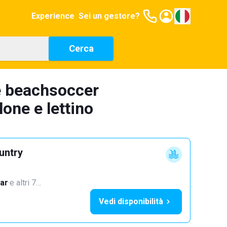
Experience
Sei un gestore?
Cerca
e beachsoccer
one e lettino
untry
ar
·
e altri 7…
Vedi disponibilità