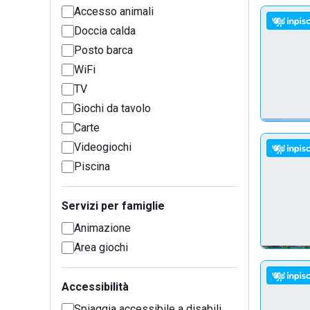
Accesso animali
Doccia calda
Posto barca
WiFi
TV
Giochi da tavolo
Carte
Videogiochi
Piscina
Servizi per famiglie
Animazione
Area giochi
Accessibilità
Spiaggia accessibile a disabili