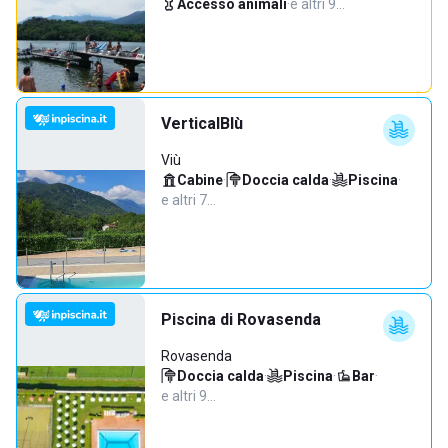
Accesso animali
·
e altri 9…
VerticalBlù
Viù
Cabine
·
Doccia calda
·
Piscina
·
e altri 7…
Piscina di Rovasenda
Rovasenda
Doccia calda
·
Piscina
·
Bar
·
e altri 9…