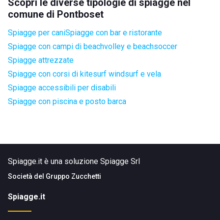
Scopri le diverse tipologie di spiagge nel
comune di Pontboset
Spiagge per cani
Spiagge con bar e ristorante
Spiagge con campi di beachvolley e beachsoccer
Spiagge attrezzate
Spiagge con corsi di kitesurf windsurf e vela
Spiagge accessibili per disabili
Spiagge con piscina e posto barca
Spiagge.it è una soluzione Spiagge Srl
Società del
Gruppo Zucchetti
Spiagge.it