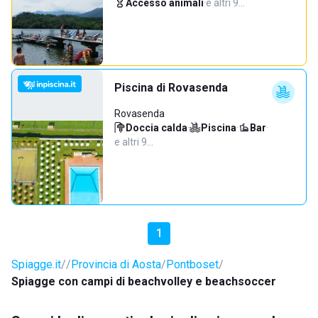
Accesso animali
·
e altri 9…
Piscina di Rovasenda
Rovasenda
Doccia calda
·
Piscina
·
Bar
·
e altri 9…
1
Spiagge.it
Provincia di Aosta
Pontboset
Spiagge con campi di beachvolley e beachsoccer