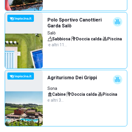
Polo Sportivo Canottieri
Garda Salò
Salò
Sabbiosa
·
Doccia calda
·
Piscina
·
e altri 11…
Agriturismo Dei Grippi
Sona
Cabine
·
Doccia calda
·
Piscina
·
e altri 3…