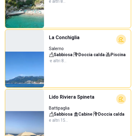
e altri 8…
La Conchiglia
Salerno
Sabbiosa
·
Doccia calda
·
Piscina
·
e altri 8…
Lido Riviera Spineta
Battipaglia
Sabbiosa
·
Cabine
·
Doccia calda
·
e altri 15…