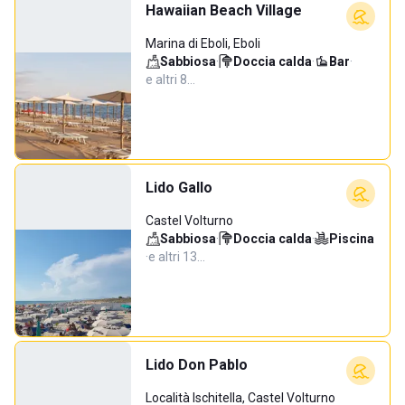
Hawaiian Beach Village
Marina di Eboli, Eboli
Sabbiosa
·
Doccia calda
·
Bar
·
e altri 8…
Lido Gallo
Castel Volturno
Sabbiosa
·
Doccia calda
·
Piscina
·
e altri 13…
Lido Don Pablo
Località Ischitella, Castel Volturno