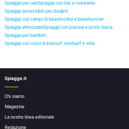
Spiagge per cani
Spiagge con bar e ristorante
Spiagge accessibili per disabili
Spiagge con campi di beachvolley e beachsoccer
Spiagge attrezzate
Spiagge con piscina e posto barca
Spiagge per bambini
Spiagge con corsi di kitesurf windsurf e vela
Spiagge.it
Chi siamo
Magazine
La nostra linea editoriale
Redazione