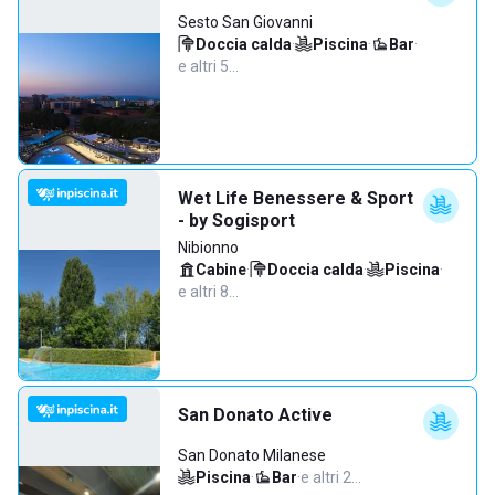
Sesto San Giovanni
Doccia calda
·
Piscina
·
Bar
·
e altri 5…
Wet Life Benessere & Sport
- by Sogisport
Nibionno
Cabine
·
Doccia calda
·
Piscina
·
e altri 8…
San Donato Active
San Donato Milanese
Piscina
·
Bar
·
e altri 2…