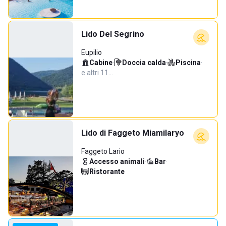
Lido Del Segrino
Eupilio
Cabine
·
Doccia calda
·
Piscina
·
e altri 11…
Lido di Faggeto Miamilaryo
Faggeto Lario
Accesso animali
·
Bar
·
Ristorante