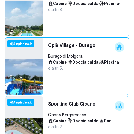
Cabine
·
Doccia calda
·
Piscina
·
e altri 8…
Oplà Village - Burago
Burago di Molgora
Cabine
·
Doccia calda
·
Piscina
·
e altri 5…
Sporting Club Cisano
Cisano Bergamasco
Cabine
·
Doccia calda
·
Bar
·
e altri 7…