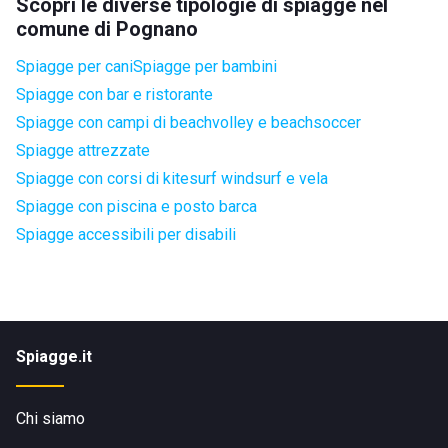
Scopri le diverse tipologie di spiagge nel
comune di Pognano
Spiagge per cani
Spiagge per bambini
Spiagge con bar e ristorante
Spiagge con campi di beachvolley e beachsoccer
Spiagge attrezzate
Spiagge con corsi di kitesurf windsurf e vela
Spiagge con piscina e posto barca
Spiagge accessibili per disabili
Spiagge.it
Chi siamo