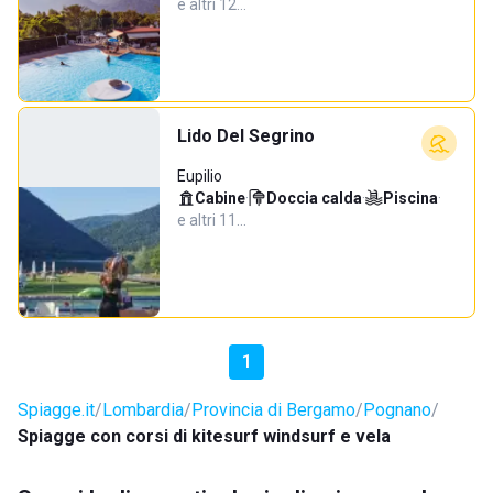
e altri 12…
Lido Del Segrino
Eupilio
Cabine
·
Doccia calda
·
Piscina
·
e altri 11…
1
Spiagge.it
Lombardia
Provincia di Bergamo
Pognano
Spiagge con corsi di kitesurf windsurf e vela