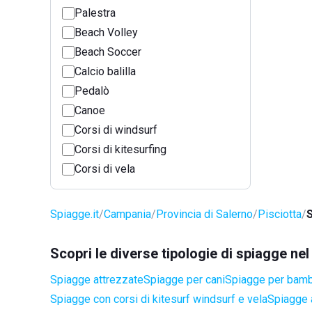
Palestra
Beach Volley
Beach Soccer
Calcio balilla
Pedalò
Canoe
Corsi di windsurf
Corsi di kitesurfing
Corsi di vela
Spiagge.it
Campania
Provincia di Salerno
Pisciotta
S
Scopri le diverse tipologie di spiagge ne
Spiagge attrezzate
Spiagge per cani
Spiagge per bamb
Spiagge con corsi di kitesurf windsurf e vela
Spiagge a