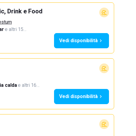
c, Drink e Food
aestum
ar
·
e altri 15…
Vedi disponibilità
a calda
·
e altri 16…
Vedi disponibilità