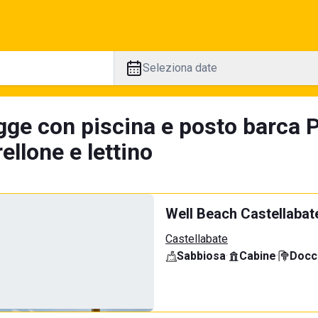
Seleziona date
gge con piscina e posto barca P
llone e lettino
Well Beach Castellabat
Castellabate
Sabbiosa
·
Cabine
·
Docci