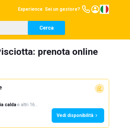
Experience
Sei un gestore?
Cerca
isciotta: prenota online
e
a calda
·
e altri 16…
Vedi disponibilità