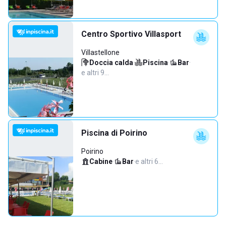
Centro Sportivo Villasport
Villastellone
Doccia calda
·
Piscina
·
Bar
·
e altri 9…
Piscina di Poirino
Poirino
Cabine
·
Bar
·
e altri 6…