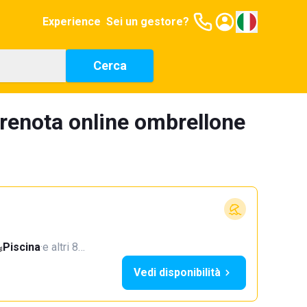
Experience
Sei un gestore?
Cerca
prenota online ombrellone
Piscina
·
e altri 8…
Vedi disponibilità