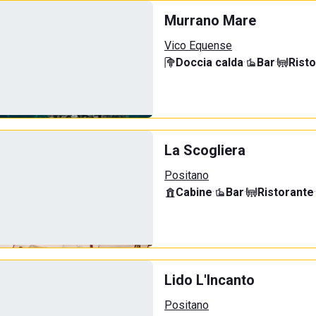
Murrano Mare
Vico Equense
Doccia calda
·
Bar
·
Rist
La Scogliera
Positano
Cabine
·
Bar
·
Ristorante
·
Lido L'Incanto
Positano