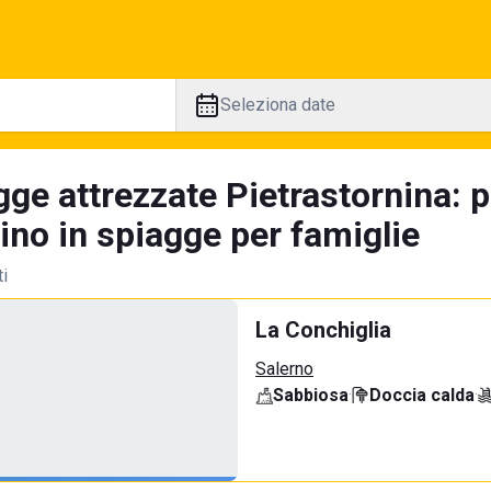
Seleziona date
gge attrezzate Pietrastornina: 
tino in spiagge per famiglie
ti
La Conchiglia
Salerno
Sabbiosa
·
Doccia calda
·