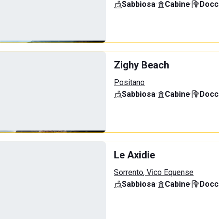
Sabbiosa
·
Cabine
·
Docci
Zighy Beach
Positano
Sabbiosa
·
Cabine
·
Docci
Le Axidie
Sorrento, Vico Equense
Sabbiosa
·
Cabine
·
Docci