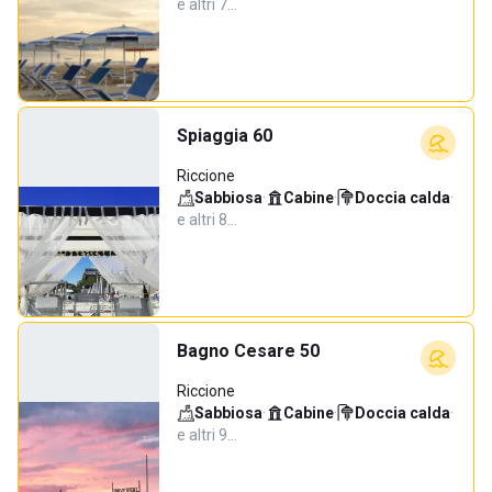
e altri 7…
Spiaggia 60
Riccione
Sabbiosa
·
Cabine
·
Doccia calda
·
e altri 8…
Bagno Cesare 50
Riccione
Sabbiosa
·
Cabine
·
Doccia calda
·
e altri 9…