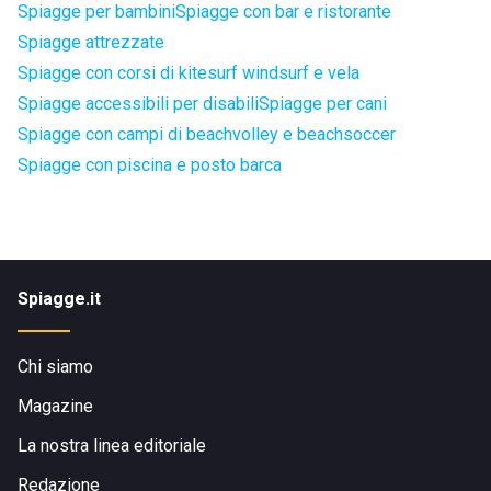
Spiagge per bambini
Spiagge con bar e ristorante
Spiagge attrezzate
Spiagge con corsi di kitesurf windsurf e vela
Spiagge accessibili per disabili
Spiagge per cani
Spiagge con campi di beachvolley e beachsoccer
Spiagge con piscina e posto barca
Spiagge.it
Chi siamo
Magazine
La nostra linea editoriale
Redazione