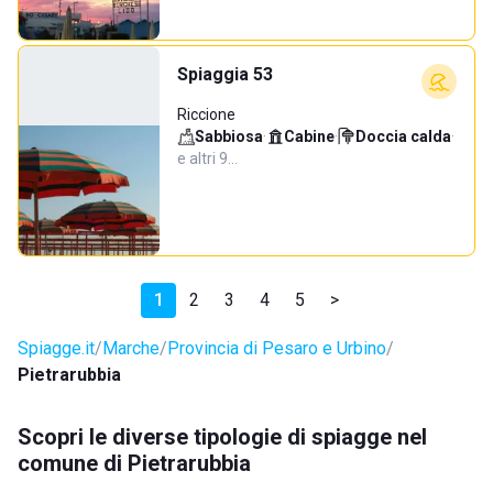
Spiaggia 53
Riccione
Sabbiosa
·
Cabine
·
Doccia calda
·
e altri 9…
1
2
3
4
5
>
Spiagge.it
Marche
Provincia di Pesaro e Urbino
Pietrarubbia
Scopri le diverse tipologie di spiagge nel
comune di Pietrarubbia