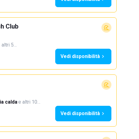
h Club
 altri 5…
Vedi disponibilità
a calda
·
e altri 10…
Vedi disponibilità