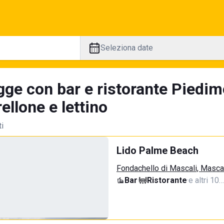
Seleziona date
gge con bar e ristorante Piedim
llone e lettino
ti
Lido Palme Beach
Fondachello di Mascali, Masca
Bar
·
Ristorante
·
e altri 10…