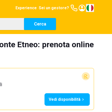
Experience
Sei un gestore?
Cerca
onte Etneo: prenota online
li
Vedi disponibilità