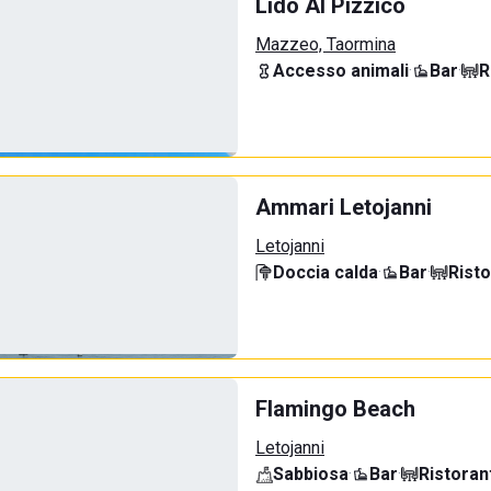
Lido Al Pizzico
Mazzeo, Taormina
Accesso animali
·
Bar
·
R
Ammari Letojanni
Letojanni
Doccia calda
·
Bar
·
Rist
Flamingo Beach
Letojanni
Sabbiosa
·
Bar
·
Ristoran