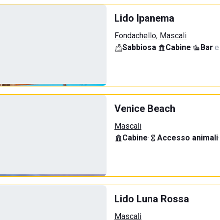
Lido Ipanema
Fondachello, Mascali
Sabbiosa
·
Cabine
·
Bar
·
e
Venice Beach
Mascali
Cabine
·
Accesso animali
·
Lido Luna Rossa
Mascali