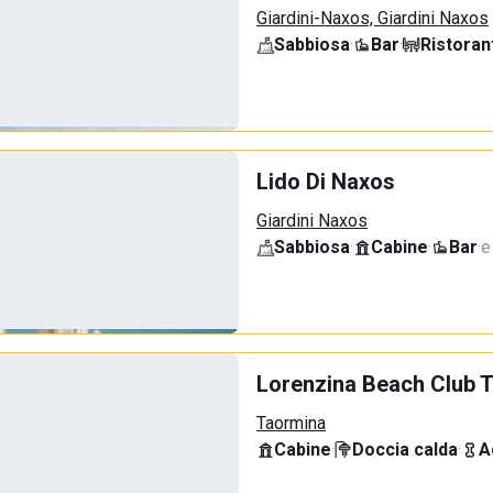
Giardini-Naxos, Giardini Naxos
Sabbiosa
·
Bar
·
Ristoran
Lido Di Naxos
Giardini Naxos
Sabbiosa
·
Cabine
·
Bar
·
e
Lorenzina Beach Club 
Taormina
Cabine
·
Doccia calda
·
A