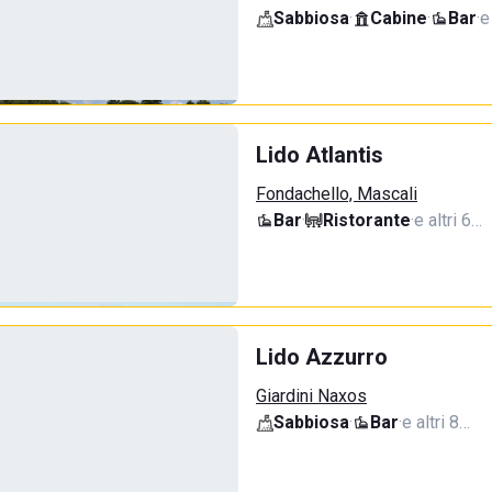
Sabbiosa
·
Cabine
·
Bar
·
e
Lido Atlantis
Fondachello, Mascali
Bar
·
Ristorante
·
e altri 6…
Lido Azzurro
Giardini Naxos
Sabbiosa
·
Bar
·
e altri 8…