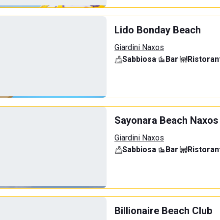
Lido Bonday Beach
Giardini Naxos
Sabbiosa
·
Bar
·
Ristoran
Sayonara Beach Naxos
Giardini Naxos
Sabbiosa
·
Bar
·
Ristoran
Billionaire Beach Club