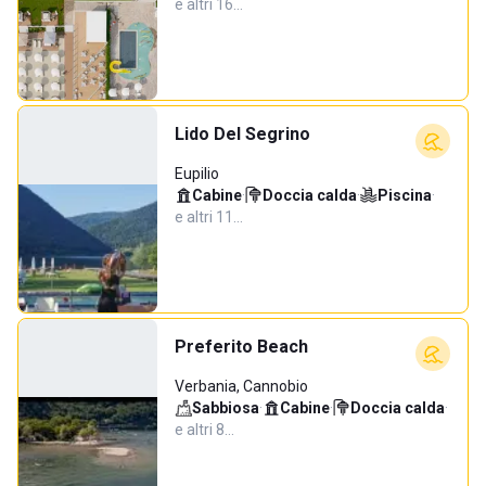
e altri 16…
Lido Del Segrino
Eupilio
Cabine
·
Doccia calda
·
Piscina
·
e altri 11…
Preferito Beach
Verbania, Cannobio
Sabbiosa
·
Cabine
·
Doccia calda
·
e altri 8…