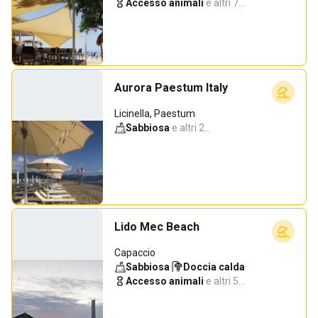
Accesso animali
·
e altri 7…
Aurora Paestum Italy
Licinella, Paestum
Sabbiosa
·
e altri 2…
Lido Mec Beach
Capaccio
Sabbiosa
·
Doccia calda
·
Accesso animali
·
e altri 5…