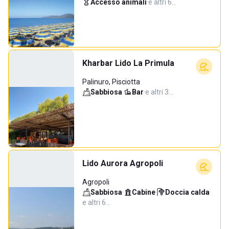
Accesso animali
·
e altri 6…
Kharbar Lido La Primula
Palinuro, Pisciotta
Sabbiosa
·
Bar
·
e altri 3…
Lido Aurora Agropoli
Agropoli
Sabbiosa
·
Cabine
·
Doccia calda
·
e altri 6…