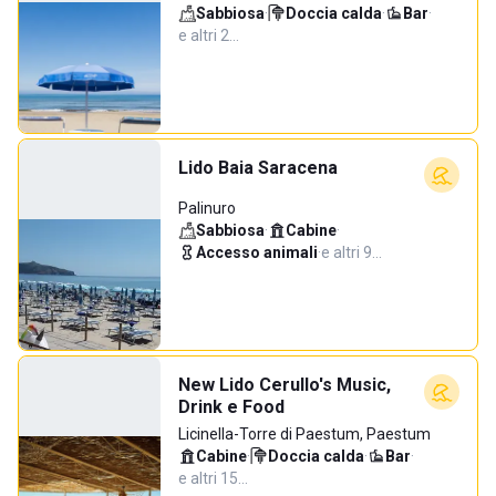
Sabbiosa
·
Doccia calda
·
Bar
·
e altri 2…
Lido Baia Saracena
Palinuro
Sabbiosa
·
Cabine
·
Accesso animali
·
e altri 9…
New Lido Cerullo's Music,
Drink e Food
Licinella-Torre di Paestum, Paestum
Cabine
·
Doccia calda
·
Bar
·
e altri 15…