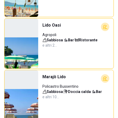
Lido Oasi
Agropoli
Sabbiosa
·
Bar
·
Ristorante
·
e altri 2…
Marajò Lido
Policastro Bussentino
Sabbiosa
·
Doccia calda
·
Bar
·
e altri 10…