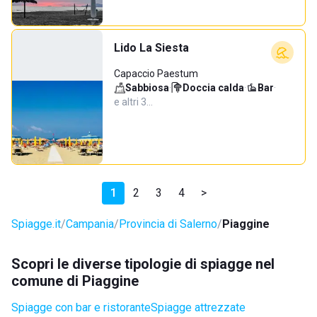
Lido La Siesta
Capaccio Paestum
Sabbiosa
·
Doccia calda
·
Bar
·
e altri 3…
1
2
3
4
>
Spiagge.it
Campania
Provincia di Salerno
Piaggine
Scopri le diverse tipologie di spiagge nel
comune di Piaggine
Spiagge con bar e ristorante
Spiagge attrezzate