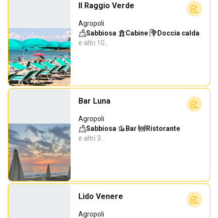
Il Raggio Verde
Agropoli
Sabbiosa
·
Cabine
·
Doccia calda
·
e altri 10…
Bar Luna
Agropoli
Sabbiosa
·
Bar
·
Ristorante
·
e altri 3…
Lido Venere
Agropoli