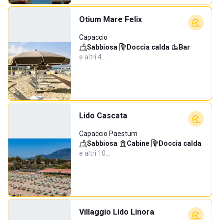
Otium Mare Felix
Capaccio
Sabbiosa
·
Doccia calda
·
Bar
·
e altri 4…
Lido Cascata
Capaccio Paestum
Sabbiosa
·
Cabine
·
Doccia calda
·
e altri 10…
Villaggio Lido Linora