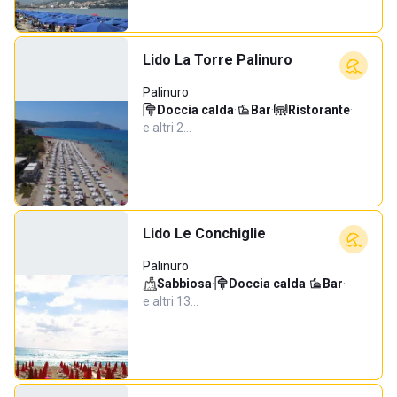
Lido La Torre Palinuro
Palinuro
Doccia calda
·
Bar
·
Ristorante
·
e altri 2…
Lido Le Conchiglie
Palinuro
Sabbiosa
·
Doccia calda
·
Bar
·
e altri 13…