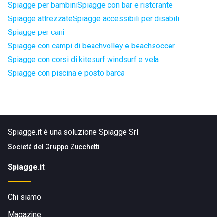
Spiagge per bambini
Spiagge con bar e ristorante
Spiagge attrezzate
Spiagge accessibili per disabili
Spiagge per cani
Spiagge con campi di beachvolley e beachsoccer
Spiagge con corsi di kitesurf windsurf e vela
Spiagge con piscina e posto barca
Spiagge.it è una soluzione Spiagge Srl
Società del
Gruppo Zucchetti
Spiagge.it
Chi siamo
Magazine