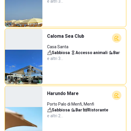
e altri 3…
Caloma Sea Club
Casa Santa
Sabbiosa
·
Accesso animali
·
Bar
·
e altri 3…
Harundo Mare
Porto Palo di Menfi, Menfi
Sabbiosa
·
Bar
·
Ristorante
·
e altri 2…