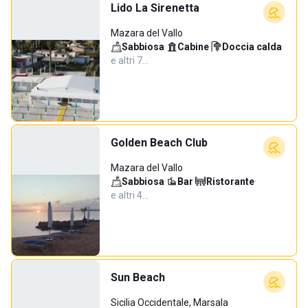
Lido La Sirenetta
Mazara del Vallo
Sabbiosa
·
Cabine
·
Doccia calda
·
e altri 7…
Golden Beach Club
Mazara del Vallo
Sabbiosa
·
Bar
·
Ristorante
·
e altri 4…
Sun Beach
Sicilia Occidentale, Marsala