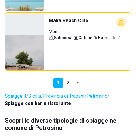
Maká Beach Club
Menfi
Sabbiosa
·
Cabine
·
Bar
·
e altri 7…
1
2
>
Spiagge.it
Sicilia
Provincia di Trapani
Petrosino
Spiagge con bar e ristorante
Scopri le diverse tipologie di spiagge nel
comune di Petrosino