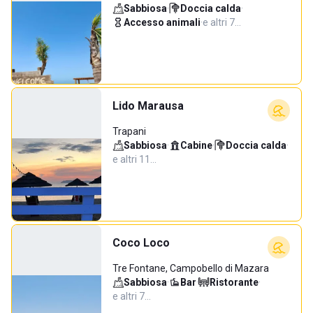
Sabbiosa
·
Doccia calda
·
Accesso animali
·
e altri 7…
Lido Marausa
Trapani
Sabbiosa
·
Cabine
·
Doccia calda
·
e altri 11…
Coco Loco
Tre Fontane, Campobello di Mazara
Sabbiosa
·
Bar
·
Ristorante
·
e altri 7…