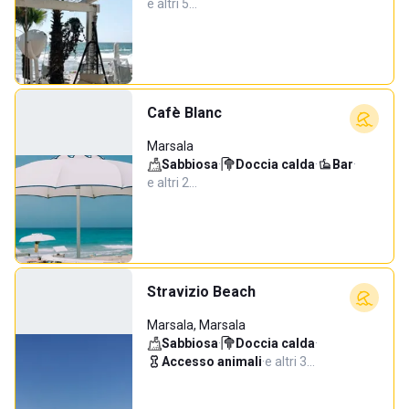
e altri 5…
Cafè Blanc
Marsala
Sabbiosa
·
Doccia calda
·
Bar
·
e altri 2…
Stravizio Beach
Marsala, Marsala
Sabbiosa
·
Doccia calda
·
Accesso animali
·
e altri 3…