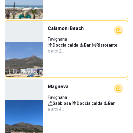
Calamoni Beach
Favignana
Doccia calda
·
Bar
·
Ristorante
·
e altri 2…
Magneva
Favignana
Sabbiosa
·
Doccia calda
·
Bar
·
e altri 4…