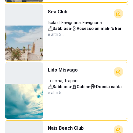
Sea Club
Isola di Favignana, Favignana
Sabbiosa
·
Accesso animali
·
Bar
·
e altri 3…
Lido Misvago
Triscina, Trapani
Sabbiosa
·
Cabine
·
Doccia calda
·
e altri 5…
Naìs Beach Club