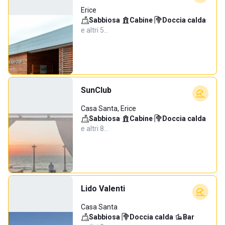
Erice
Sabbiosa
·
Cabine
·
Doccia calda
·
e altri 5…
SunClub
Casa Santa, Erice
Sabbiosa
·
Cabine
·
Doccia calda
·
e altri 8…
Lido Valenti
Casa Santa
Sabbiosa
·
Doccia calda
·
Bar
·