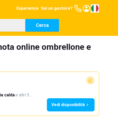
Experience
Sei un gestore?
Cerca
nota online ombrellone e
a calda
·
e altri 5…
Vedi disponibilità