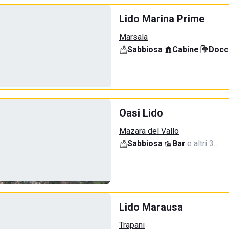
Lido Marina Prime
Marsala
Sabbiosa
·
Cabine
·
Docci
Oasi Lido
Mazara del Vallo
Sabbiosa
·
Bar
·
e altri 3…
Lido Marausa
Trapani