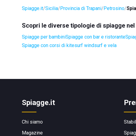
Spiagge.it
Sicilia
Provincia di Trapani
Petrosino
Spi
Scopri le diverse tipologie di spiagge ne
Spiagge per bambini
Spiagge con bar e ristorante
Spia
Spiagge con corsi di kitesurf windsurf e vela
Spiagge.it
Pre
Chi siamo
Stabi
Magazine
Spiag