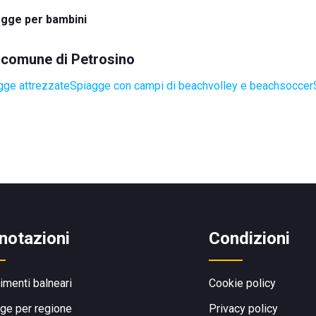
agge per bambini
l comune di Petrosino
gge attrezzate
Spiagge con campi di beachvolley e beachsoccer
notazioni
Condizioni
limenti balneari
Cookie policy
ge per regione
Privacy policy