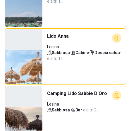
e altri 1…
Lido Anna
Lesina
Sabbiosa
·
Cabine
·
Doccia calda
·
e altri 11…
Camping Lido Sabbie D'Oro
Lesina
Sabbiosa
·
Bar
·
e altri 2…