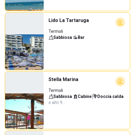
Lido La Tartaruga
Termoli
Sabbiosa
·
Bar
Stella Marina
Termoli
Sabbiosa
·
Cabine
·
Doccia calda
·
e altri 9…