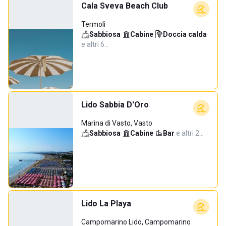
Cala Sveva Beach Club
Termoli
Sabbiosa
·
Cabine
·
Doccia calda
·
e altri 6…
Lido Sabbia D'Oro
Marina di Vasto, Vasto
Sabbiosa
·
Cabine
·
Bar
·
e altri 2…
Lido La Playa
Campomarino Lido, Campomarino