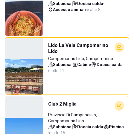
Sabbiosa
·
Doccia calda
·
Accesso animali
·
e altri 8…
Lido La Vela Campomarino
Lido
Campomarino Lido, Campomarino
Sabbiosa
·
Cabine
·
Doccia calda
·
e altri 11…
Club 2 Miglia
Provincia Di Campobasso,
Campomarino Lido
Sabbiosa
·
Doccia calda
·
Piscina
·
e altri 15…