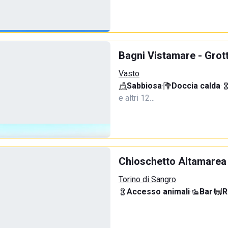
Bagni Vistamare - Grot
Vasto
Sabbiosa
·
Doccia calda
·
e altri 12…
Chioschetto Altamarea
Torino di Sangro
Accesso animali
·
Bar
·
R