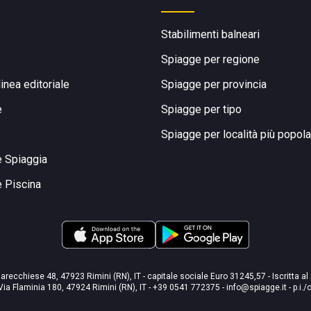
Stabilimenti balneari
Spiagge per regione
linea editoriale
Spiagge per provincia
e
Spiagge per tipo
Spiagge per località più popola
e Spiaggia
e Piscina
arecchiese 48, 47923 Rimini (RN), IT - capitale sociale Euro 31245,57 - Iscritta al
Via Flaminia 180, 47924 Rimini (RN), IT
-
+39 0541 772375
-
info@spiagge.it
- p.i