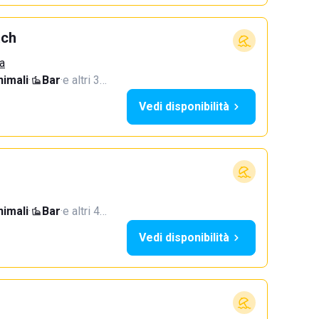
ach
a
imali
·
Bar
·
e altri 3…
Vedi disponibilità
imali
·
Bar
·
e altri 4…
Vedi disponibilità