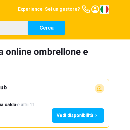
Experience
Sei un gestore?
Cerca
a online ombrellone e
lub
a calda
·
e altri 11…
Vedi disponibilità