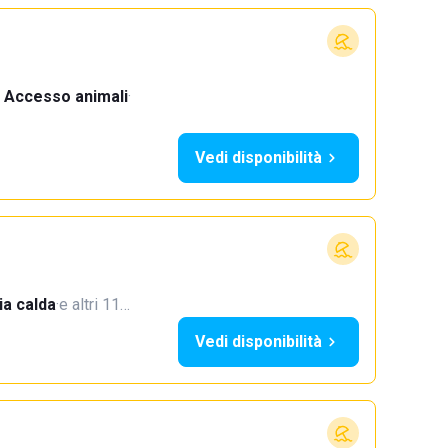
Accesso animali
·
Vedi disponibilità
a calda
·
e altri 11…
Vedi disponibilità