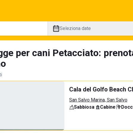
Seleziona date
gge per cani Petacciato: prenot
no
ti
Cala del Golfo Beach C
San Salvo Marina, San Salvo
Sabbiosa
·
Cabine
·
Docci