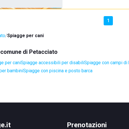
1
ato
Spiagge per cani
l comune di Petacciato
e per cani
Spiagge accessibili per disabili
Spiagge con campi di
per bambini
Spiagge con piscina e posto barca
e.it
Prenotazioni