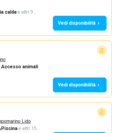
a calda
·
e altri 9…
Vedi disponibilità
ino
Accesso animali
·
Vedi disponibilità
mpomarino Lido
Piscina
·
e altri 15…