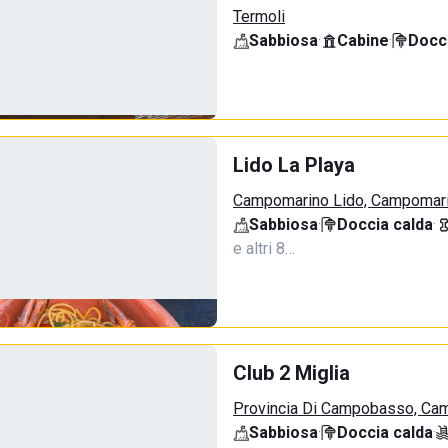
Termoli
Sabbiosa
·
Cabine
·
Docci
Lido La Playa
Campomarino Lido, Campomar
Sabbiosa
·
Doccia calda
·
e altri 8…
Club 2 Miglia
Provincia Di Campobasso, Ca
Sabbiosa
·
Doccia calda
·