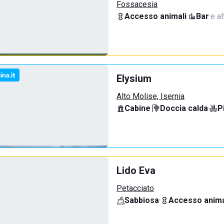
Fossacesia
Accesso animali
·
Bar
·
e al
Elysium
Alto Molise, Isernia
Cabine
·
Doccia calda
·
P
Lido Eva
Petacciato
Sabbiosa
·
Accesso anima