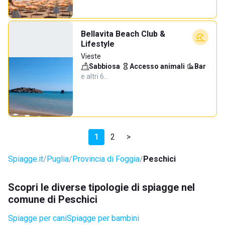
Bellavita Beach Club &
Lifestyle
Vieste
Sabbiosa
·
Accesso animali
·
Bar
·
e altri 6…
1
2
>
Spiagge.it
Puglia
Provincia di Foggia
Peschici
Scopri le diverse tipologie di spiagge nel
comune di Peschici
Spiagge per cani
Spiagge per bambini