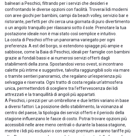
balneari a Peschici, filtrando per i servizi che desideri e
confrontando le diverse opzioni con facilità. Troverai lidi moderni
con aree giochi per bambini, campi da beach volley, servizio bar e
ristorante, perfetti per chi cerca una giornata di puro divertimento
o un angolo tranquillo per rilassarsi sotto il sole. Prenotare la tua
postazione ideale non è mai stato così semplice e intuitivo.
La costa di Peschici offre un panorama variegato per ogni
preferenza. A est del borgo, si estendono spiagge più ampie e
sabbiose, come la Baia di Peschici, ideali per famiglie con bambini
grazie ai fondali bassi e ai numerosi servizi offerti dagli
stabilimenti della zona. Spostandosi verso ovest, si incontrano
calette più intime e suggestive, talvolta raggiungibili solo via mare
o tramite sentieri panoramici, che regalano un'esperienza più
selvaggia e riservata. Ogni tratto di costa regala un'atmosfera
unica, permettendoti di scegliere tra l'effervescenza dei lidi
attrezzati e la tranquillità di angoli più appartati.
A Peschici, i prezzi per un ombrellone e due lettini variano in base
a diversi fattori. La posizione dello stabilimento, la vicinanza al
centro del paese, la tipologia dei servizi offerti e il periodo della
stagione influenzano le fasce di costo. Potrai trovare opzioni più
accessibili nelle aree meno centrali o durante la bassa stagione,
mentre i lidi più esclusivi o con servizi premium avranno tariffe più