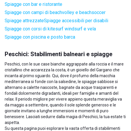
Spiagge con bar e ristorante
Spiagge con campi di beachvolley e beachsoccer
Spiagge attrezzate
Spiagge accessibili per disabili
Spiagge con corsi di kitesurf windsurf e vela
Spiagge con piscina e posto barca
Peschici: Stabilimenti balneari e spiagge
Peschici, con le sue case bianche aggrappate alla roccia e il mare
cristallino che accarezza la costa, è un gioiello del Gargano che
incanta al primo sguardo. Qui, dove il profumo della macchia
mediterranea si fonde con la salsedine, le spiagge sabbiose si
alternano a calette nascoste, bagnate da acque trasparenti e
fondali dolcemente digradanti, ideali per famiglie e amanti del
relax. Il periodo migliore per vivere appieno questa meraviglia va
da maggio a settembre, quando il sole splende generoso e le
giornate invitano a lunghe immersioni e momenti di puro
benessere. Lasciati sedurre dalla magia di Peschici, la tua estate ti
aspetta.
Su questa pagina puoi esplorare la vasta offerta di stabilimenti