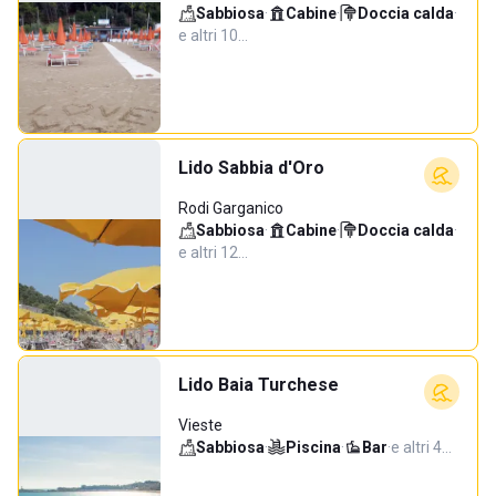
Sabbiosa
·
Cabine
·
Doccia calda
·
e altri 10…
Lido Sabbia d'Oro
Rodi Garganico
Sabbiosa
·
Cabine
·
Doccia calda
·
e altri 12…
Lido Baia Turchese
Vieste
Sabbiosa
·
Piscina
·
Bar
·
e altri 4…