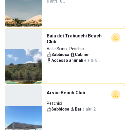
e altri 10…
Baia dei Trabucchi Beach
Club
Valle Scinni, Peschici
Sabbiosa
·
Cabine
·
Accesso animali
·
e altri 8…
Arvini Beach Club
Peschici
Sabbiosa
·
Bar
·
e altri 2…