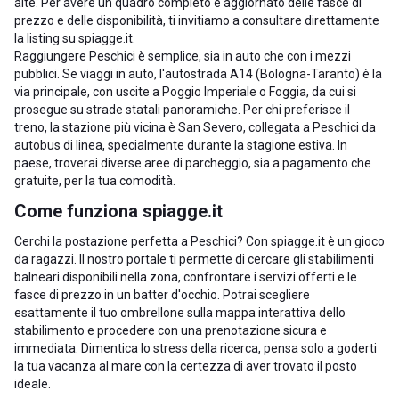
alte. Per avere un quadro completo e aggiornato delle fasce di
prezzo e delle disponibilità, ti invitiamo a consultare direttamente
la listing su spiagge.it.
Raggiungere Peschici è semplice, sia in auto che con i mezzi
pubblici. Se viaggi in auto, l'autostrada A14 (Bologna-Taranto) è la
via principale, con uscite a Poggio Imperiale o Foggia, da cui si
prosegue su strade statali panoramiche. Per chi preferisce il
treno, la stazione più vicina è San Severo, collegata a Peschici da
autobus di linea, specialmente durante la stagione estiva. In
paese, troverai diverse aree di parcheggio, sia a pagamento che
gratuite, per la tua comodità.
Come funziona spiagge.it
Cerchi la postazione perfetta a Peschici? Con spiagge.it è un gioco
da ragazzi. Il nostro portale ti permette di cercare gli stabilimenti
balneari disponibili nella zona, confrontare i servizi offerti e le
fasce di prezzo in un batter d'occhio. Potrai scegliere
esattamente il tuo ombrellone sulla mappa interattiva dello
stabilimento e procedere con una prenotazione sicura e
immediata. Dimentica lo stress della ricerca, pensa solo a goderti
la tua vacanza al mare con la certezza di aver trovato il posto
ideale.