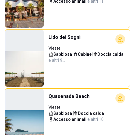
Accesso animali
·
e altri 11…
Lido dei Sogni
Vieste
Sabbiosa
·
Cabine
·
Doccia calda
·
e altri 9…
Quasenada Beach
Vieste
Sabbiosa
·
Doccia calda
·
Accesso animali
·
e altri 10…