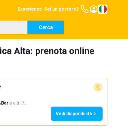
Experience
Sei un gestore?
Cerca
ica Alta: prenota online
o
Bar
·
e altri 7…
Vedi disponibilità