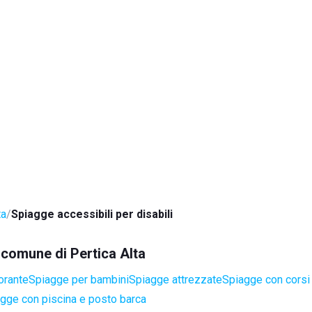
ta
Spiagge accessibili per disabili
l comune di Pertica Alta
orante
Spiagge per bambini
Spiagge attrezzate
Spiagge con corsi 
gge con piscina e posto barca