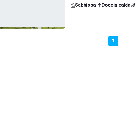
Sabbiosa
·
Doccia calda
·
1