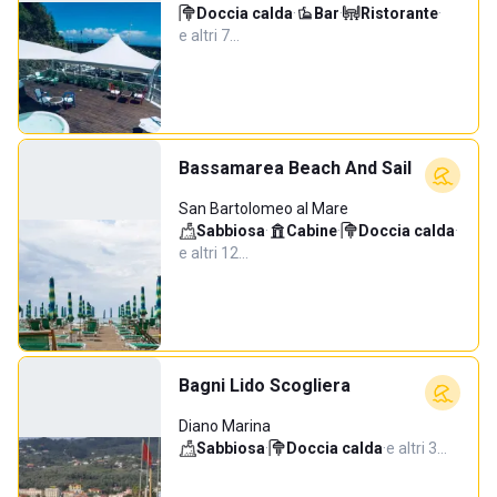
Doccia calda
·
Bar
·
Ristorante
·
e altri 7…
Bassamarea Beach And Sail
San Bartolomeo al Mare
Sabbiosa
·
Cabine
·
Doccia calda
·
e altri 12…
Bagni Lido Scogliera
Diano Marina
Sabbiosa
·
Doccia calda
·
e altri 3…