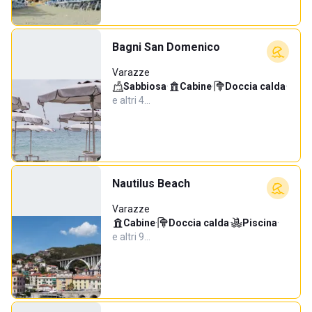
Bagni San Domenico
Varazze
Sabbiosa
·
Cabine
·
Doccia calda
·
e altri 4…
Nautilus Beach
Varazze
Cabine
·
Doccia calda
·
Piscina
·
e altri 9…