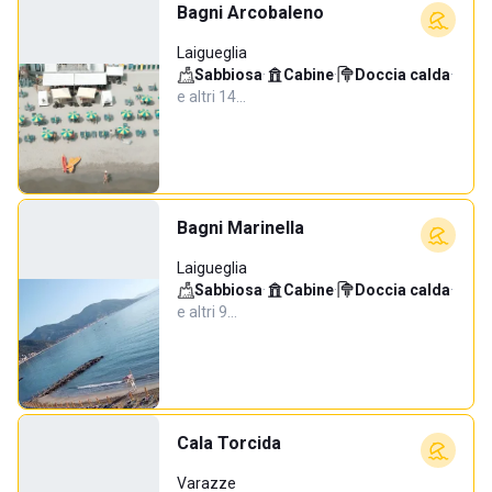
Bagni Arcobaleno
Laigueglia
Sabbiosa
·
Cabine
·
Doccia calda
·
e altri 14…
Bagni Marinella
Laigueglia
Sabbiosa
·
Cabine
·
Doccia calda
·
e altri 9…
Cala Torcida
Varazze