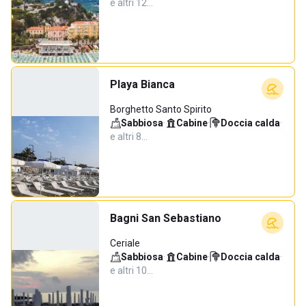
e altri 12…
Playa Bianca
Borghetto Santo Spirito
Sabbiosa
·
Cabine
·
Doccia calda
·
e altri 8…
Bagni San Sebastiano
Ceriale
Sabbiosa
·
Cabine
·
Doccia calda
·
e altri 10…