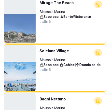
Mirage The Beach
Albissola Marina
Sabbiosa
·
Bar
·
Ristorante
·
e altri 5…
Soleluna Village
Albissola Marina
Sabbiosa
·
Cabine
·
Doccia calda
·
e altri 5…
Bagni Nettuno
Albissola Marina