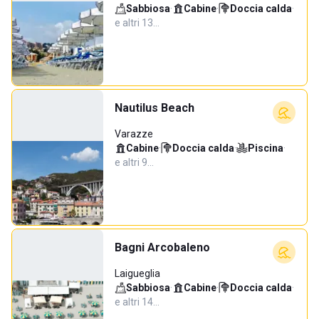
Sabbiosa
·
Cabine
·
Doccia calda
·
e altri 13…
Nautilus Beach
Varazze
Cabine
·
Doccia calda
·
Piscina
·
e altri 9…
Bagni Arcobaleno
Laigueglia
Sabbiosa
·
Cabine
·
Doccia calda
·
e altri 14…