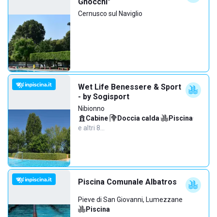
Gnocchi"
Cernusco sul Naviglio
Wet Life Benessere & Sport
- by Sogisport
Nibionno
Cabine
·
Doccia calda
·
Piscina
·
e altri 8…
Piscina Comunale Albatros
Pieve di San Giovanni, Lumezzane
Piscina