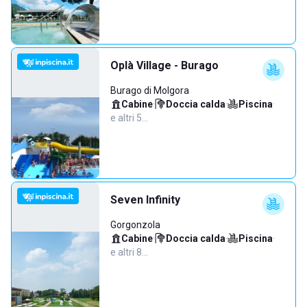
Oplà Village - Burago
Burago di Molgora
Cabine
·
Doccia calda
·
Piscina
·
e altri 5…
Seven Infinity
Gorgonzola
Cabine
·
Doccia calda
·
Piscina
·
e altri 8…