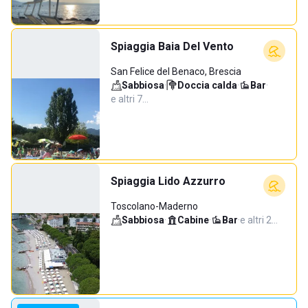
Spiaggia Baia Del Vento
San Felice del Benaco, Brescia
Sabbiosa
·
Doccia calda
·
Bar
·
e altri 7…
Spiaggia Lido Azzurro
Toscolano-Maderno
Sabbiosa
·
Cabine
·
Bar
·
e altri 2…