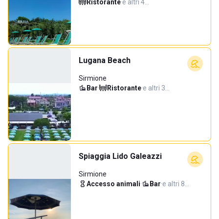
Ristorante
·
e altri 4…
Lugana Beach
Sirmione
Bar
·
Ristorante
·
e altri 3…
Spiaggia Lido Galeazzi
Sirmione
Accesso animali
·
Bar
·
e altri 8…