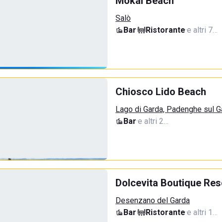
Mokai Beach
Salò
Bar
·
Ristorante
·
e altri 7…
Chiosco Lido Beach
Lago di Garda, Padenghe sul G
Bar
·
e altri 2…
Dolcevita Boutique Res
Desenzano del Garda
Bar
·
Ristorante
·
e altri 1…