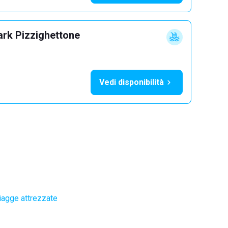
ark Pizzighettone
Vedi disponibilità
iagge attrezzate