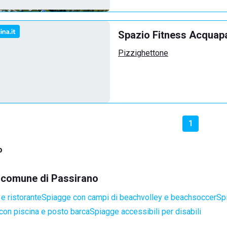
Spazio Fitness Acquap
Pizzighettone
1
o
el comune di Passirano
e ristorante
Spiagge con campi di beachvolley e beachsoccer
Sp
con piscina e posto barca
Spiagge accessibili per disabili