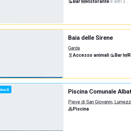
Bar
·
Ristorante
·
e altri 3…
Baia delle Sirene
Garda
Accesso animali
·
Bar
·
R
Piscina Comunale Alba
Pieve di San Giovanni, Lumez
Piscina