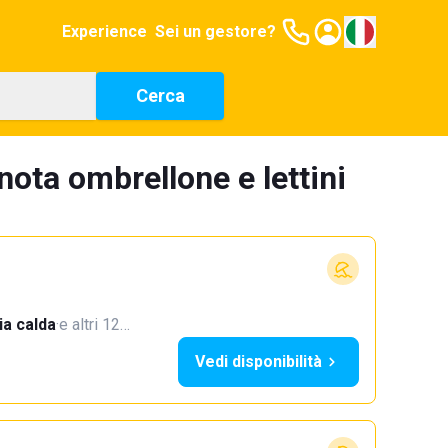
Experience
Sei un gestore?
Cerca
nota ombrellone e lettini
a calda
·
e altri 12…
Vedi disponibilità