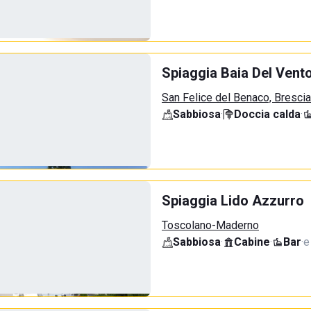
Spiaggia Baia Del Vent
San Felice del Benaco, Brescia
Sabbiosa
·
Doccia calda
·
Spiaggia Lido Azzurro
Toscolano-Maderno
Sabbiosa
·
Cabine
·
Bar
·
e