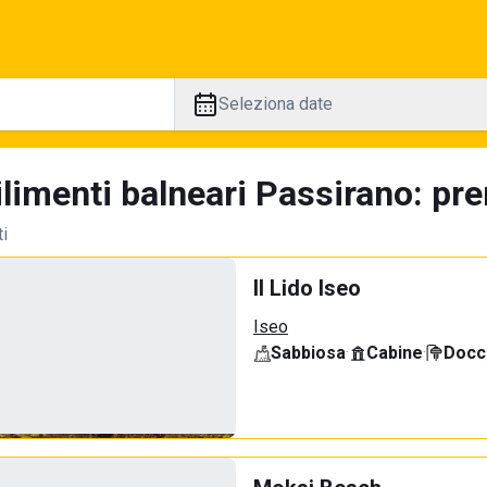
Seleziona date
limenti balneari Passirano: pre
ti
Il Lido Iseo
Iseo
Sabbiosa
·
Cabine
·
Docci