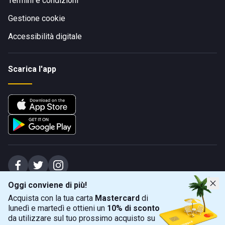
Termini e condizioni
Gestione cookie
Accessibilità digitale
Scarica l'app
Oggi conviene di più!
Spiagge Srl - Sede legale: Via Marecchiese 48, 47923 Rimini (RN), IT -
Acquista con la tua carta
Mastercard
di
capitale sociale Euro 31245,57 - Iscritta al registro delle imprese di Rimini
lunedì e martedì e ottieni un
10% di sconto
Sede operativa: Via Flaminia 180, 47924 Rimini (RN), IT
-
+39 0541 772375
-
info@spiagge.it
- p.i./c.f. 04536640404
da utilizzare sul tuo prossimo acquisto su