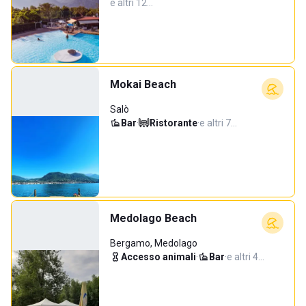
e altri 12…
Mokai Beach
Salò
Bar
·
Ristorante
·
e altri 7…
Medolago Beach
Bergamo, Medolago
Accesso animali
·
Bar
·
e altri 4…