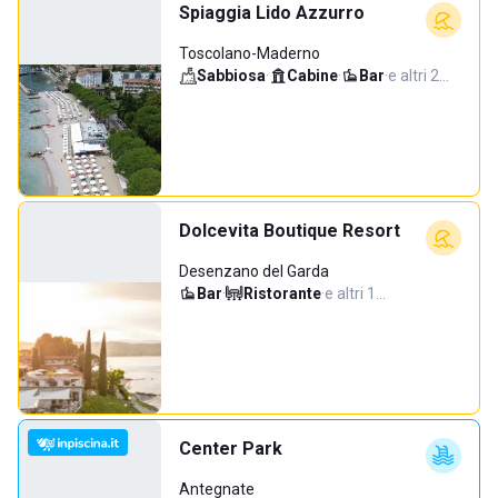
Spiaggia Lido Azzurro
Toscolano-Maderno
Sabbiosa
·
Cabine
·
Bar
·
e altri 2…
Dolcevita Boutique Resort
Desenzano del Garda
Bar
·
Ristorante
·
e altri 1…
Center Park
Antegnate