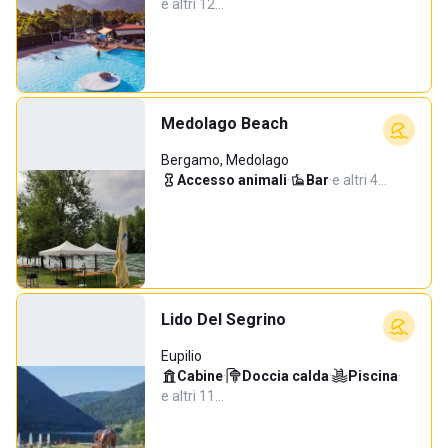
e altri 12…
Medolago Beach
Bergamo, Medolago
Accesso animali
·
Bar
·
e altri 4…
Lido Del Segrino
Eupilio
Cabine
·
Doccia calda
·
Piscina
·
e altri 11…