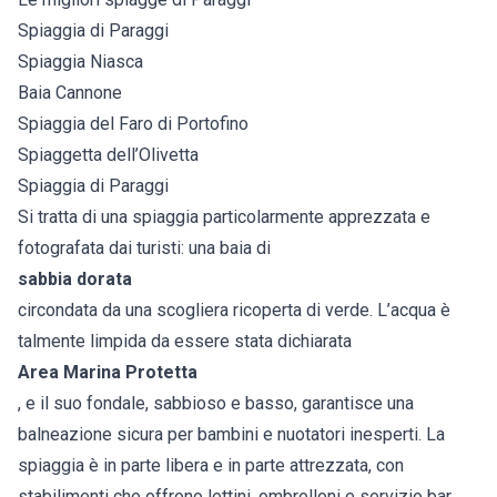
Spiaggia di Paraggi
Spiaggia Niasca
Baia Cannone
Spiaggia del Faro di Portofino
Spiaggetta dell’Olivetta
Spiaggia di Paraggi
Si tratta di una spiaggia particolarmente apprezzata e
fotografata dai turisti: una baia di
sabbia dorata
circondata da una scogliera ricoperta di verde. L’acqua è
talmente limpida da essere stata dichiarata
Area Marina Protetta
, e il suo fondale, sabbioso e basso, garantisce una
balneazione sicura per bambini e nuotatori inesperti. La
spiaggia è in parte libera e in parte attrezzata, con
stabilimenti che offrono lettini, ombrelloni e servizio bar.