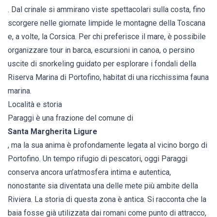
. Dal crinale si ammirano viste spettacolari sulla costa, fino
scorgere nelle giornate limpide le montagne della Toscana
e, a volte, la Corsica. Per chi preferisce il mare, è possibile
organizzare tour in barca, escursioni in canoa, o persino
uscite di snorkeling guidato per esplorare i fondali della
Riserva Marina di Portofino, habitat di una ricchissima fauna
marina.
Località e storia
Paraggi è una frazione del comune di
Santa Margherita Ligure
, ma la sua anima è profondamente legata al vicino borgo di
Portofino. Un tempo rifugio di pescatori, oggi Paraggi
conserva ancora un’atmosfera intima e autentica,
nonostante sia diventata una delle mete più ambite della
Riviera. La storia di questa zona è antica. Si racconta che la
baia fosse già utilizzata dai romani come punto di attracco,