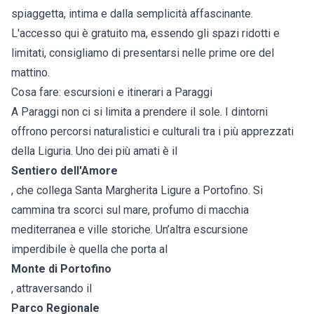
spiaggetta, intima e dalla semplicità affascinante.
L'accesso qui è gratuito ma, essendo gli spazi ridotti e
limitati, consigliamo di presentarsi nelle prime ore del
mattino.
Cosa fare: escursioni e itinerari a Paraggi
A Paraggi non ci si limita a prendere il sole. I dintorni
offrono percorsi naturalistici e culturali tra i più apprezzati
della Liguria. Uno dei più amati è il
Sentiero dell'Amore
, che collega Santa Margherita Ligure a Portofino. Si
cammina tra scorci sul mare, profumo di macchia
mediterranea e ville storiche. Un’altra escursione
imperdibile è quella che porta al
Monte di Portofino
, attraversando il
Parco Regionale