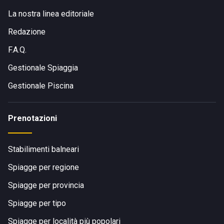
La nostra linea editoriale
Redazione
F.A.Q.
Gestionale Spiaggia
Gestionale Piscina
Prenotazioni
Stabilimenti balneari
Spiagge per regione
Spiagge per provincia
Spiagge per tipo
Spiagge per località più popolari