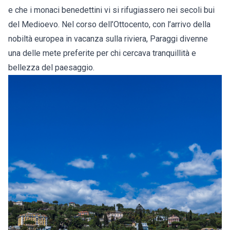
e che i monaci benedettini vi si rifugiassero nei secoli bui
del Medioevo. Nel corso dell’Ottocento, con l’arrivo della
nobiltà europea in vacanza sulla riviera, Paraggi divenne
una delle mete preferite per chi cercava tranquillità e
bellezza del paesaggio.