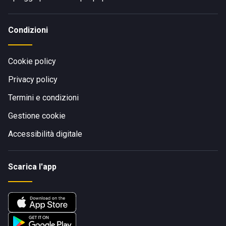
Condizioni
Cookie policy
Privacy policy
Termini e condizioni
Gestione cookie
Accessibilità digitale
Scarica l'app