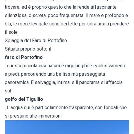
trovare, ed è proprio questo che la rende affascinante:
silenziosa, discreta, poco frequentata. Il mare è profondo e
blu, le rocce levigate sono perfette per sdraiarsi a prendere
il sole.
Spiaggia del Faro di Portofino
Situata proprio sotto il
faro di Portofino
, questa piccola insenatura è raggiungibile esclusivamente
a piedi, percorrendo una bellissima passeggiata
panoramica. È selvaggia, intima, e il panorama si affaccia
sul
golfo del Tigullio
. L’acqua qui è particolarmente trasparente, con fondali che
si prestano alle immersioni.