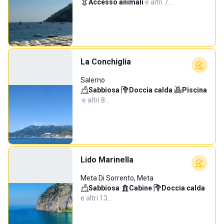
Accesso animali
·
e altri 7…
La Conchiglia
Salerno
Sabbiosa
·
Doccia calda
·
Piscina
·
e altri 8…
Lido Marinella
Meta Di Sorrento, Meta
Sabbiosa
·
Cabine
·
Doccia calda
·
e altri 13…