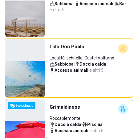
Sabbiosa
·
Accesso animali
·
Bar
·
e altri 6…
Lido Don Pablo
Località Ischitella, Castel Volturno
Sabbiosa
·
Doccia calda
·
Accesso animali
·
e altri 5…
Grimaldiness
Roccapiemonte
Doccia calda
·
Piscina
·
Accesso animali
·
e altri 6…