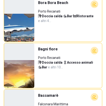
Bora Bora Beach
Porto Recanati
Doccia calda
·
Bar
·
Ristorante
·
e altri 4…
Bagni fiore
Porto Recanati
Doccia calda
·
Accesso animali
·
Bar
·
e altri 10…
Bassamarè
Falconara Marittima