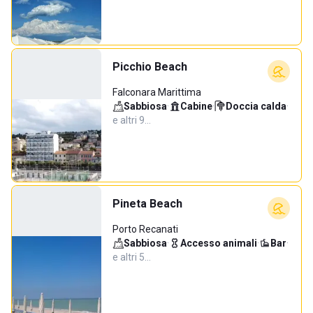
Picchio Beach
Falconara Marittima
Sabbiosa
·
Cabine
·
Doccia calda
·
e altri 9…
Pineta Beach
Porto Recanati
Sabbiosa
·
Accesso animali
·
Bar
·
e altri 5…