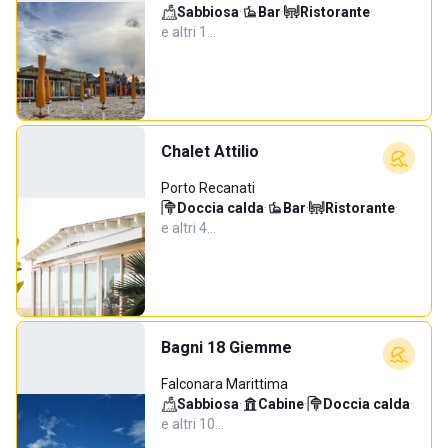
Sabbiosa
·
Bar
·
Ristorante
·
e altri 1…
Chalet Attilio
Porto Recanati
Doccia calda
·
Bar
·
Ristorante
·
e altri 4…
Bagni 18 Giemme
Falconara Marittima
Sabbiosa
·
Cabine
·
Doccia calda
·
e altri 10…