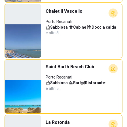
Chalet Il Vascello
Porto Recanati
Sabbiosa
·
Cabine
·
Doccia calda
·
e altri 8…
Saint Barth Beach Club
Porto Recanati
Sabbiosa
·
Bar
·
Ristorante
·
e altri 5…
La Rotonda