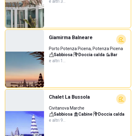
e altri 3…
Giamirma Balneare
Porto Potenza Picena, Potenza Picena
Sabbiosa
·
Doccia calda
·
Bar
·
e altri 1…
Chalet La Bussola
Civitanova Marche
Sabbiosa
·
Cabine
·
Doccia calda
·
e altri 9…