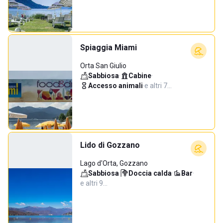
Spiaggia Miami
Orta San Giulio
Sabbiosa
·
Cabine
·
Accesso animali
·
e altri 7…
Lido di Gozzano
Lago d'Orta, Gozzano
Sabbiosa
·
Doccia calda
·
Bar
·
e altri 9…