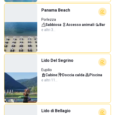
Panama Beach
Porlezza
Sabbiosa
·
Accesso animali
·
Bar
·
e altri 3…
Lido Del Segrino
Eupilio
Cabine
·
Doccia calda
·
Piscina
·
e altri 11…
Lido di Bellagio