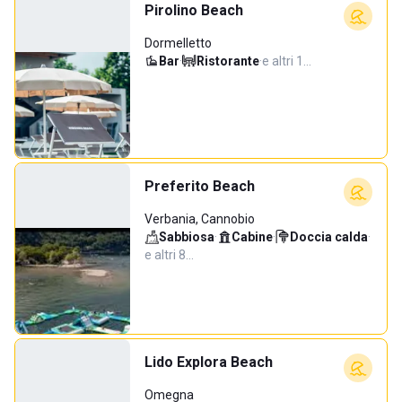
Pirolino Beach
Dormelletto
Bar
·
Ristorante
·
e altri 1…
Preferito Beach
Verbania, Cannobio
Sabbiosa
·
Cabine
·
Doccia calda
·
e altri 8…
Lido Explora Beach
Omegna