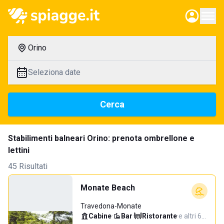
Orino
Seleziona date
Cerca
Stabilimenti balneari Orino: prenota ombrellone e
lettini
45 Risultati
Monate Beach
Travedona-Monate
Cabine
·
Bar
·
Ristorante
·
e altri 6…