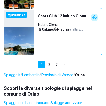
Sport Club 12 Induno Olona
Induno Olona
Cabine
·
Piscina
·
e altri 2…
1
2
3
>
Spiagge.it
Lombardia
Provincia di Varese
Orino
Scopri le diverse tipologie di spiagge nel
comune di Orino
Spiagge con bar e ristorante
Spiagge attrezzate