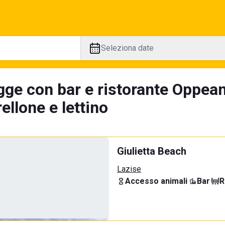
Seleziona date
gge con bar e ristorante Oppean
llone e lettino
Giulietta Beach
Lazise
Accesso animali
·
Bar
·
R