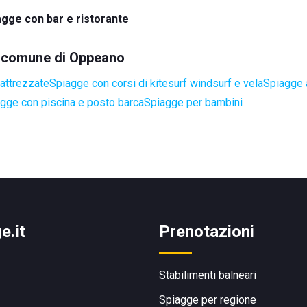
agge con bar e ristorante
el comune di Oppeano
attrezzate
Spiagge con corsi di kitesurf windsurf e vela
Spiagge a
gge con piscina e posto barca
Spiagge per bambini
e.it
Prenotazioni
Stabilimenti balneari
Spiagge per regione