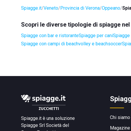
Spiagge.it
Veneto
Provincia di Verona
Oppeano
Spi
Scopri le diverse tipologie di spiagge n
Spiagge con bar e ristorante
Spiagge per cani
Spiagge 
Spiagge con campi di beachvolley e beachsoccer
Spia
Spiagg
Chi siamo
Spiagge.it è una soluzione
Spiagge Srl
Società del
Magazine