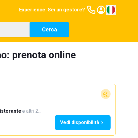
Experience
Sei un gestore?
Cerca
o: prenota online
istorante
·
e altri 2…
Vedi disponibilità