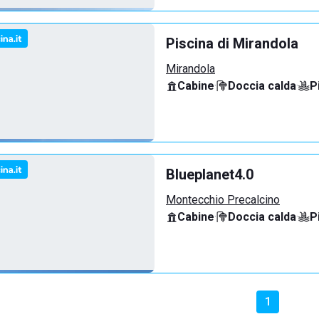
Piscina di Mirandola
Mirandola
Cabine
·
Doccia calda
·
P
Blueplanet4.0
Montecchio Precalcino
Cabine
·
Doccia calda
·
P
1