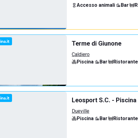
Accesso animali
·
Bar
·
R
Terme di Giunone
Caldiero
Piscina
·
Bar
·
Ristorante
Leosport S.C. - Piscina
Dueville
Piscina
·
Bar
·
Ristorante