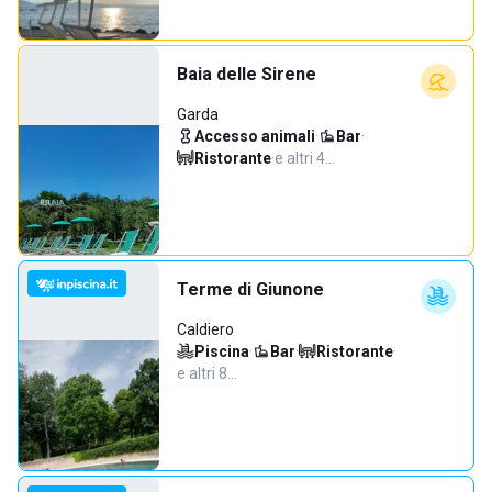
Baia delle Sirene
Garda
Accesso animali
·
Bar
·
Ristorante
·
e altri 4…
Terme di Giunone
Caldiero
Piscina
·
Bar
·
Ristorante
·
e altri 8…