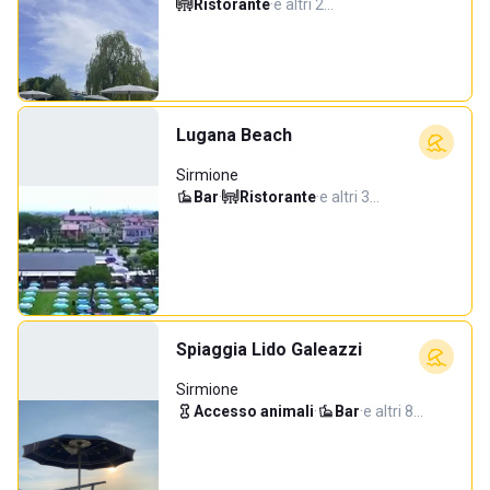
Ristorante
·
e altri 2…
Lugana Beach
Sirmione
Bar
·
Ristorante
·
e altri 3…
Spiaggia Lido Galeazzi
Sirmione
Accesso animali
·
Bar
·
e altri 8…