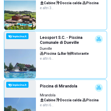
Cabine
·
Doccia calda
·
Piscina
·
e altri 3…
Leosport S.C. - Piscina
Comunale di Dueville
Dueville
Piscina
·
Bar
·
Ristorante
·
e altri 6…
Piscina di Mirandola
Mirandola
Cabine
·
Doccia calda
·
Piscina
·
e altri 6…