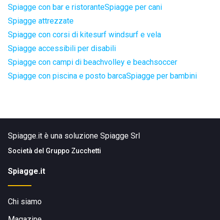
Spiagge con bar e ristorante
Spiagge per cani
Spiagge attrezzate
Spiagge con corsi di kitesurf windsurf e vela
Spiagge accessibili per disabili
Spiagge con campi di beachvolley e beachsoccer
Spiagge con piscina e posto barca
Spiagge per bambini
Spiagge.it è una soluzione Spiagge Srl
Società del
Gruppo Zucchetti
Spiagge.it
Chi siamo
Magazine