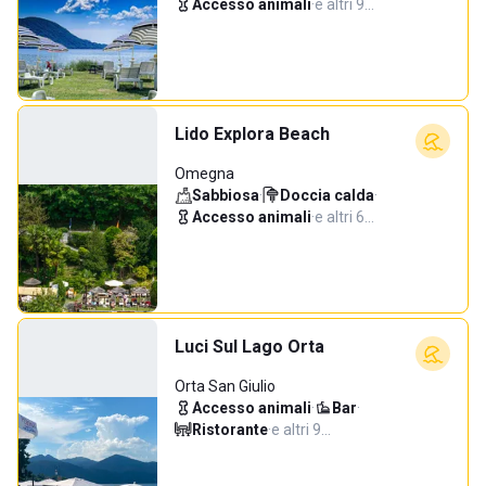
Accesso animali
·
e altri 9…
Lido Explora Beach
Omegna
Sabbiosa
·
Doccia calda
·
Accesso animali
·
e altri 6…
Luci Sul Lago Orta
Orta San Giulio
Accesso animali
·
Bar
·
Ristorante
·
e altri 9…