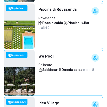
Piscina di Rovasenda
Rovasenda
Doccia calda
·
Piscina
·
Bar
·
e altri 9…
We Pool
Gallarate
Sabbiosa
·
Doccia calda
·
e altri 8…
Idea Village