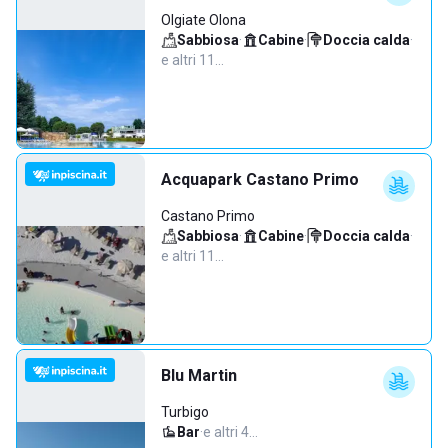
Olgiate Olona
Sabbiosa
·
Cabine
·
Doccia calda
·
e altri 11…
Acquapark Castano Primo
Castano Primo
Sabbiosa
·
Cabine
·
Doccia calda
·
e altri 11…
Blu Martin
Turbigo
Bar
·
e altri 4…