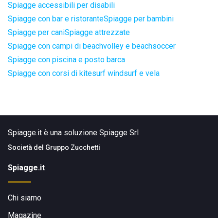
Spiagge accessibili per disabili
Spiagge con bar e ristorante
Spiagge per bambini
Spiagge per cani
Spiagge attrezzate
Spiagge con campi di beachvolley e beachsoccer
Spiagge con piscina e posto barca
Spiagge con corsi di kitesurf windsurf e vela
Spiagge.it è una soluzione Spiagge Srl
Società del
Gruppo Zucchetti
Spiagge.it
Chi siamo
Magazine