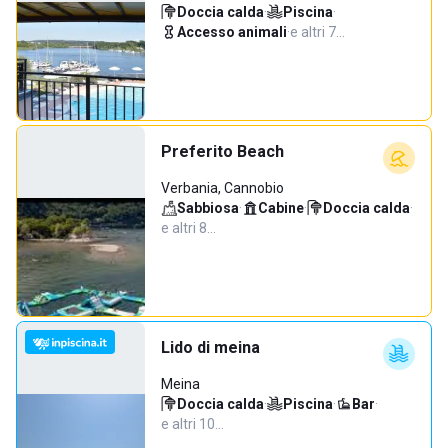
Doccia calda
·
Piscina
·
Accesso animali
·
e altri 7…
Preferito Beach
Verbania, Cannobio
Sabbiosa
·
Cabine
·
Doccia calda
·
e altri 8…
Lido di meina
Meina
Doccia calda
·
Piscina
·
Bar
·
e altri 10…