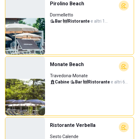
Pirolino Beach
Dormelletto
Bar
·
Ristorante
·
e altri 1…
Monate Beach
Travedona-Monate
Cabine
·
Bar
·
Ristorante
·
e altri 6…
Ristorante Verbella
Sesto Calende