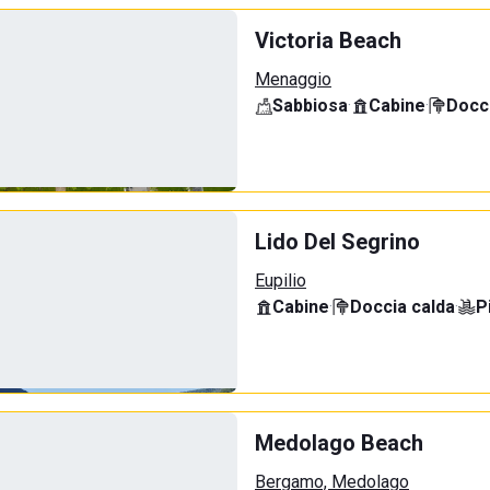
Victoria Beach
Menaggio
Sabbiosa
·
Cabine
·
Docci
Lido Del Segrino
Eupilio
Cabine
·
Doccia calda
·
P
Medolago Beach
Bergamo, Medolago