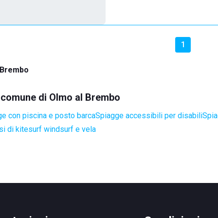
1
 Brembo
el comune di Olmo al Brembo
e con piscina e posto barca
Spiagge accessibili per disabili
Spia
i di kitesurf windsurf e vela