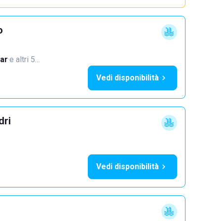
o
ar
·
e altri 5…
Vedi disponibilità
dri
Vedi disponibilità