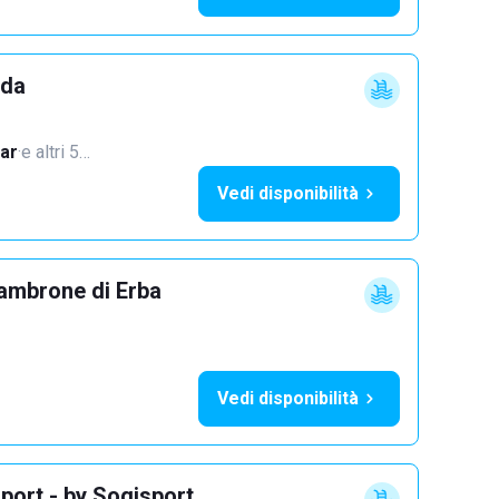
dda
ar
·
e altri 5…
Vedi disponibilità
ambrone di Erba
Vedi disponibilità
port - by Sogisport