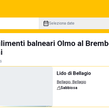
Seleziona date
ilimenti balneari Olmo al Bremb
i
ti
Lido di Bellagio
Bellagio, Bellagio
Sabbiosa