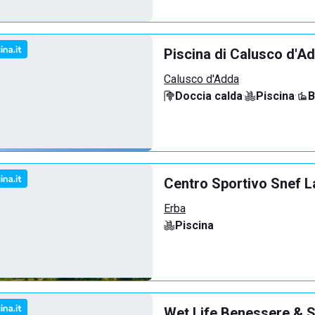
Piscina di Calusco d'A
Calusco d'Adda
Doccia calda
·
Piscina
·
B
Centro Sportivo Snef L
Erba
Piscina
Wet Life Benessere & S