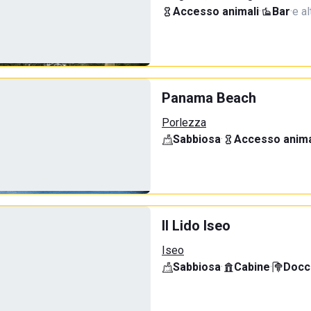
Accesso animali
·
Bar
·
e al
Panama Beach
Porlezza
Sabbiosa
·
Accesso anima
Il Lido Iseo
Iseo
Sabbiosa
·
Cabine
·
Docci