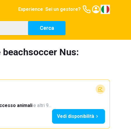
Experience
Sei un gestore?
Cerca
e beachsoccer Nus:
ccesso animali
·
e altri 9…
Vedi disponibilità